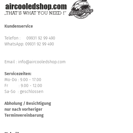
Kundenservice
Telefon :
09931 92 99 490
WhatsApp:
09931 92 99 490
Email : info@aircooledshop.com
Servicezeiten:
Mo-Do : 9.00 - 17.00
Fr : 9.00 - 12.00
Sa-So : geschlossen
Abholung / Besichtigung
nur nach vorheriger
Terminvereinbarung