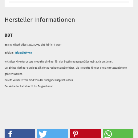
Hersteller Informationen
BBT
BBT nv Nijverheidsstraat 21 2960 Sint-job-in-'t-Goor
Belgium
info@bbt4vw.c
Wichtiger Hinweis: Unsere Produkte sind nur für den bestimmungsgemäßen Gebrauch bestimmt.
Der Einbau darf nur durch qualifiziertes Fachpersonal erfolgen. Die Produkte können ohne Montageanleitung
geliefert werden.
Bereits verbaute Teile sind von der Rückgabe ausgeschlossen.
Der Verkäufer haftet nicht für Folgeschäden.