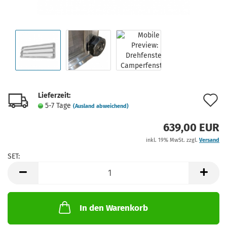
Lieferzeit:
A
5-7 Tage
(Ausland abweichend)
d
639,00 EUR
M
inkl. 19% MwSt. zzgl.
Versand
SET:
SET
In den Warenkorb