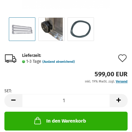
Lieferzeit:
A
1-3 Tage
(Ausland abweichend)
d
599,00 EUR
M
inkl. 19% MwSt. zzgl.
Versand
SET:
SET
In den Warenkorb