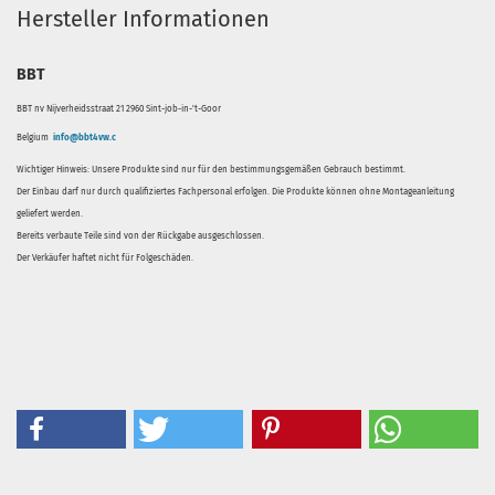
Hersteller Informationen
BBT
BBT nv Nijverheidsstraat 21 2960 Sint-job-in-'t-Goor
Belgium
info@bbt4vw.c
Wichtiger Hinweis: Unsere Produkte sind nur für den bestimmungsgemäßen Gebrauch bestimmt.
Der Einbau darf nur durch qualifiziertes Fachpersonal erfolgen. Die Produkte können ohne Montageanleitung
geliefert werden.
Bereits verbaute Teile sind von der Rückgabe ausgeschlossen.
Der Verkäufer haftet nicht für Folgeschäden.