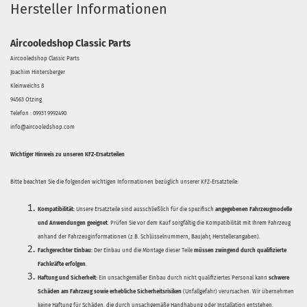
Hersteller Informationen
Aircooledshop Classic Parts
Aircooledshop Classic Parts
Joachim Hintersberger
Kleinweichs 8
94563 Otzing
Telefon : 09931 9992490
info@aircooledshop.com
Wichtiger Hinweis zu unseren KFZ-Ersatzteilen
Bitte beachten Sie die folgenden wichtigen Informationen bezüglich unserer KFZ-Ersatzteile:
Kompatibilität:
Unsere Ersatzteile sind ausschließlich für die spezifisch
angegebenen Fahrzeugmodelle
und Anwendungen geeignet
. Prüfen Sie vor dem Kauf sorgfältig die Kompatibilität mit Ihrem Fahrzeug
anhand der Fahrzeuginformationen (z.B. Schlüsselnummern, Baujahr, Herstellerangaben).
Fachgerechter Einbau:
Der Einbau und die Montage dieser Teile
müssen zwingend durch qualifizierte
Fachkräfte erfolgen
.
Haftung und Sicherheit:
Ein unsachgemäßer Einbau durch nicht qualifiziertes Personal kann
schwere
Schäden am Fahrzeug sowie erhebliche Sicherheitsrisiken
(Unfallgefahr) verursachen. Wir übernehmen
keine Haftung für Schäden, die durch unsachgemäße Handhabung oder Installation entstehen.