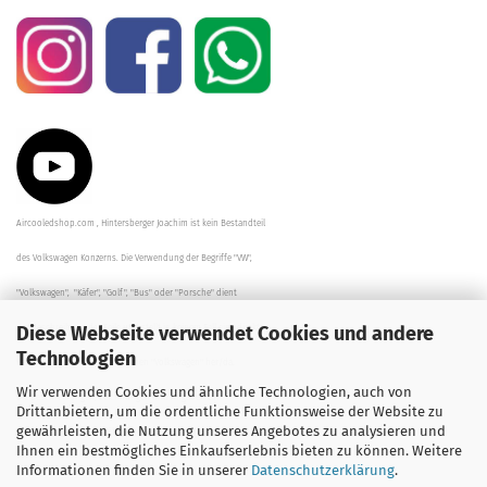
Aircooledshop.com , Hintersberger Joachim ist kein Bestandteil
des Volkswagen Konzerns. Die Verwendung der Begriffe "VW",
"Volkswagen", "Käfer", "Golf", "Bus" oder "Porsche" dient
Diese Webseite verwendet Cookies und andere
der Beschreibung der Teile und stellt in keinem Fall eine direkte
Technologien
Verbindung zu dem Unternehmen "Volkswagen" her/da.
Wir verwenden Cookies und ähnliche Technologien, auch von
Die Beschreibungen, Zeichnungen und Angaben zur
Drittanbietern, um die ordentliche Funktionsweise der Website zu
gewährleisten, die Nutzung unseres Angebotes zu analysieren und
Verwendung sind sorgfältig überprüft worden.
Ihnen ein bestmögliches Einkaufserlebnis bieten zu können. Weitere
Informationen finden Sie in unserer
Datenschutzerklärung
.