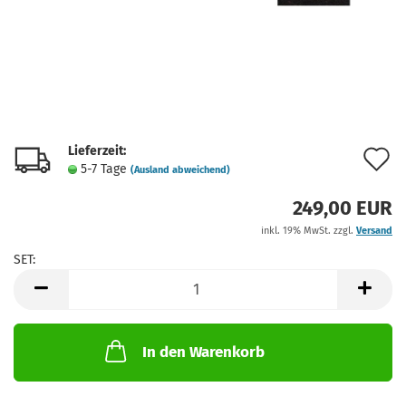
Lieferzeit:
A
5-7 Tage
(Ausland abweichend)
d
249,00 EUR
M
inkl. 19% MwSt. zzgl.
Versand
SET:
SET
In den Warenkorb