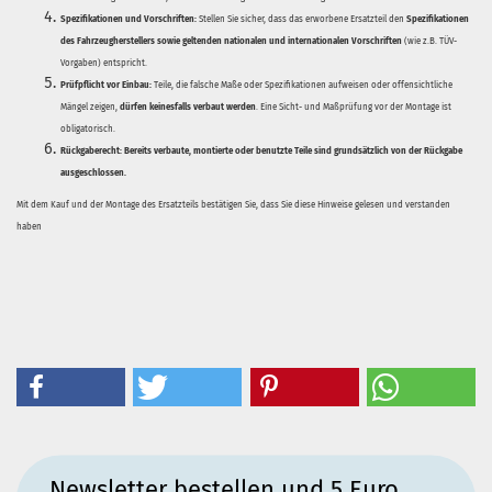
Spezifikationen und Vorschriften:
Stellen Sie sicher, dass das erworbene Ersatzteil den
Spezifikationen
des Fahrzeugherstellers sowie geltenden nationalen und internationalen Vorschriften
(wie z.B. TÜV-
Vorgaben) entspricht.
Prüfpflicht vor Einbau:
Teile, die falsche Maße oder Spezifikationen aufweisen oder offensichtliche
Mängel zeigen,
dürfen keinesfalls verbaut werden
. Eine Sicht- und Maßprüfung vor der Montage ist
obligatorisch.
Rückgaberecht:
Bereits verbaute, montierte oder benutzte Teile sind grundsätzlich von der Rückgabe
ausgeschlossen.
Mit dem Kauf und der Montage des Ersatzteils bestätigen Sie, dass Sie diese Hinweise gelesen und verstanden
haben
Newsletter bestellen und 5 Euro