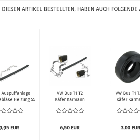
DIESEN ARTIKEL BESTELLTEN, HABEN AUCH FOLGENDE 
Auspuffanlage
VW Bus T1 T2
VW Bus T1 T
ebläse Heizung 55
Käfer Karmann
Käfer Karm
mm
Verbinder
Ghia
bindungsschlauch...
Heizschlauch
Wellendichtri
Schalldämpfer...
9,95 EUR
6,50 EUR
3,00 EU