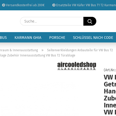
Versandkostenfrei ab 200€
Ersatzteile VW Käfer VW Bus T1 T2 Karman
Sprache auswählen
Suche...
E-Mail
Lieferland
 BUS
KARMANN GHIA
PORSCHE
SCHLÜSSEL NACH CODE
Passwort
»
enraum & Innenausstattung
Seitenverkleidungen Anbauteile für VW Bus T2
blage Zubehör Innenausstattung VW Bus T2 Türablage
(Art.Nr.
VW 
Konto erstellen
Get
Passwort vergessen
Han
Zub
Inn
VW 