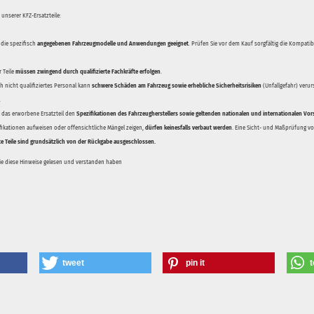
unserer KFZ-Ersatzteile:
 die spezifisch
angegebenen Fahrzeugmodelle und Anwendungen geeignet
. Prüfen Sie vor dem Kauf sorgfältig die Kompati
 Teile
müssen zwingend durch qualifizierte Fachkräfte erfolgen
.
 nicht qualifiziertes Personal kann
schwere Schäden am Fahrzeug sowie erhebliche Sicherheitsrisiken
(Unfallgefahr) veru
.
ss das erworbene Ersatzteil den
Spezifikationen des Fahrzeugherstellers sowie geltenden nationalen und internationalen Vor
ifikationen aufweisen oder offensichtliche Mängel zeigen,
dürfen keinesfalls verbaut werden
. Eine Sicht- und Maßprüfung vor
te Teile sind grundsätzlich von der Rückgabe ausgeschlossen.
Sie diese Hinweise gelesen und verstanden haben
tweet
pin it
t