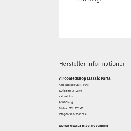
Hersteller Informationen
Aircooledshop Classic Parts
Aircooledshop Classic Parts
Joachim Hintersberger
Kleinweichs 8
94563 Otzing
Telefon : 09931 9992490
info@aircooledshop.com
Wichtiger Hinweis zu unseren KFZ-Ersatzteilen