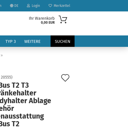
n
DE
Login
Merkzettel
Ihr Warenkorb
0,00 EUR
TYP 3
WEITERE
SUCHEN
»
Auf
:
20555
)
Bus T2 T3
den
ränkehalter
?
Merkzettel
dyhalter Ablage
ehör
enausstattung
Bus T2