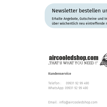
Newsletter bestellen u
Erhalte Angebote, Gutscheine und I
über wöchentlich neu eintreffende 
Kundenservice
Telefon :
09931 92 99 490
WhatsApp:
09931 92 99 490
Email : info@aircooledshop.com