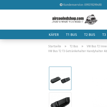
Kundenservice: 099319299490
KÄFER
T1 BUS
T2 BUS
T3
»
»
Startseite
T2 Bus
VW Bus T2 Inn
VW Bus T2 T3 Getränkehalter Handyhalter A