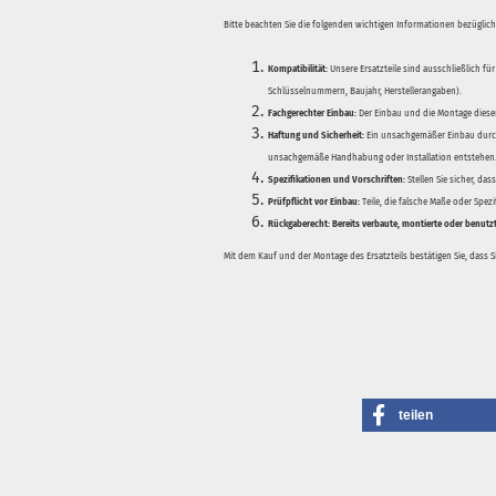
Bitte beachten Sie die folgenden wichtigen Informationen bezüglich 
Kompatibilität:
Unsere Ersatzteile sind ausschließlich für
Schlüsselnummern, Baujahr, Herstellerangaben).
Fachgerechter Einbau:
Der Einbau und die Montage dieser
Haftung und Sicherheit:
Ein unsachgemäßer Einbau durch
unsachgemäße Handhabung oder Installation entstehen
Spezifikationen und Vorschriften:
Stellen Sie sicher, da
Prüfpflicht vor Einbau:
Teile, die falsche Maße oder Spez
Rückgaberecht:
Bereits verbaute, montierte oder benutz
Mit dem Kauf und der Montage des Ersatzteils bestätigen Sie, dass 
teilen