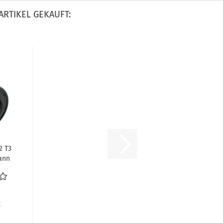
ARTIKEL GEKAUFT:
2 T3
ann
ng...
R