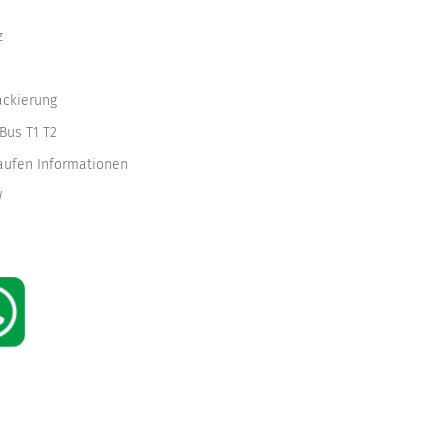
z
ackierung
Bus T1 T2
kaufen Informationen
W