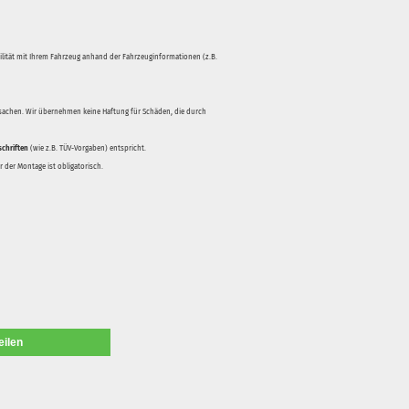
bilität mit Ihrem Fahrzeug anhand der Fahrzeuginformationen (z.B.
rsachen. Wir übernehmen keine Haftung für Schäden, die durch
schriften
(wie z.B. TÜV-Vorgaben) entspricht.
 der Montage ist obligatorisch.
eilen