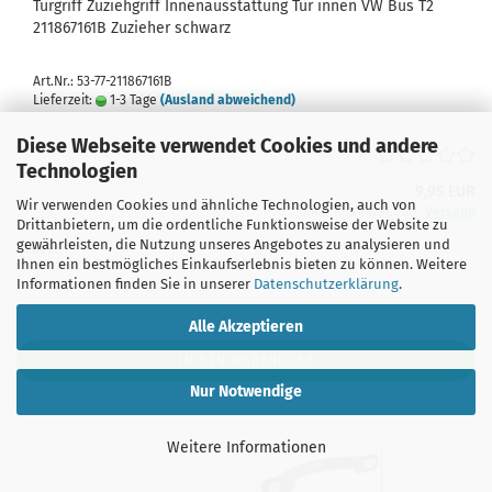
Türgriff Zuziehgriff Innenausstattung Tür innen VW Bus T2
211867161B Zuzieher schwarz
Art.Nr.: 53-77-211867161B
Lieferzeit:
1-3 Tage
(Ausland abweichend)
Diese Webseite verwendet Cookies und andere
Technologien
9,95 EUR
Wir verwenden Cookies und ähnliche Technologien, auch von
inkl. 19% MwSt. zzgl.
Versand
Drittanbietern, um die ordentliche Funktionsweise der Website zu
gewährleisten, die Nutzung unseres Angebotes zu analysieren und
Stück:
Ihnen ein bestmögliches Einkaufserlebnis bieten zu können. Weitere
Informationen finden Sie in unserer
Datenschutzerklärung
.
Alle Akzeptieren
IN DEN WARENKORB
Nur Notwendige
Weitere Informationen