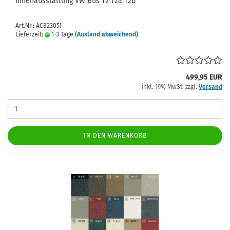
Innenausstattung VW Bus T2 T2a T2b
Art.Nr.: AC823051
Lieferzeit:
1-3 Tage
(Ausland abweichend)
499,95 EUR
inkl. 19% MwSt. zzgl.
Versand
IN DEN WARENKORB