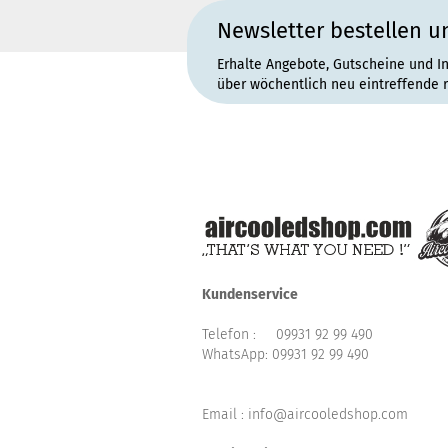
Newsletter bestellen u
Erhalte Angebote, Gutscheine und I
über wöchentlich neu eintreffende 
Kundenservice
Telefon :
09931 92 99 490
WhatsApp:
09931 92 99 490
Email : info@aircooledshop.com