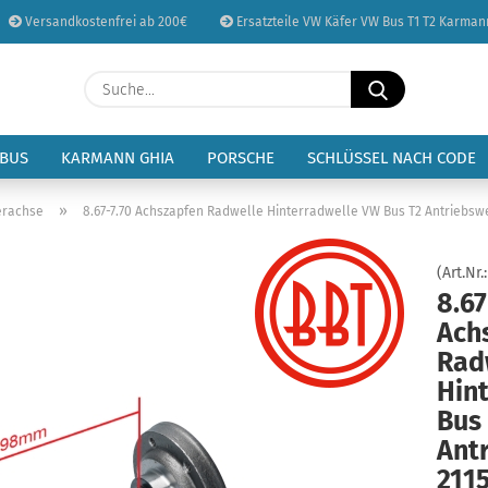
Versandkostenfrei ab 200€
Ersatzteile VW Käfer VW Bus T1 T2 Karman
Sprache auswählen
Suche...
E-Mail
Lieferland
 BUS
KARMANN GHIA
PORSCHE
SCHLÜSSEL NACH CODE
Passwort
»
erachse
8.67-7.70 Achszapfen Radwelle Hinterradwelle VW Bus T2 Antriebswe
(Art.Nr.
8.67
Ach
Konto erstellen
Rad
Passwort vergessen
Hin
Bus
Ant
211