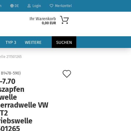
n
DE
Login
Merkzettel
Ihr Warenkorb
0,00 EUR
TYP 3
WEITERE
SUCHEN
lle 211501265
Auf
:
B1478-590
)
-7.70
den
szapfen
Merkzettel
welle
?
terradwelle VW
 T2
riebswelle
501265