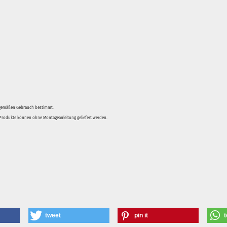
sgemäßen Gebrauch bestimmt.
e Produkte können ohne Montageanleitung geliefert werden.
tweet
pin it
t