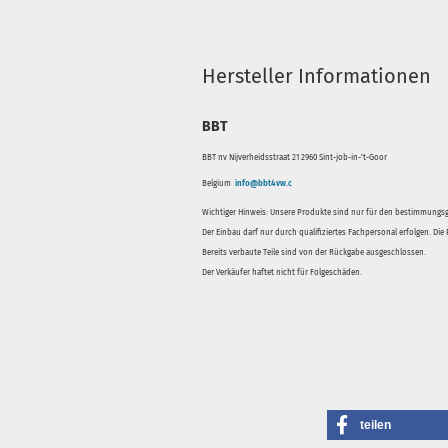
Hersteller Informationen
BBT
BBT nv Nijverheidsstraat 21 2960 Sint-job-in-'t-Goor
Belgium
info@bbt4vw.c
Wichtiger Hinweis: Unsere Produkte sind nur für den bestimmung
Der Einbau darf nur durch qualifiziertes Fachpersonal erfolgen. Di
Bereits verbaute Teile sind von der Rückgabe ausgeschlossen.
Der Verkäufer haftet nicht für Folgeschäden.
teilen