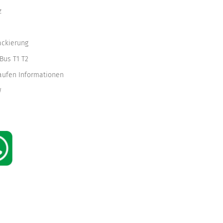
z
ackierung
Bus T1 T2
kaufen Informationen
W