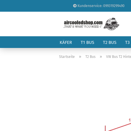
Kundenservice: 099319299490
KÄFER
T1 BUS
T2 BUS
T3
»
»
Startseite
T2 Bus
VW Bus T2 Hint