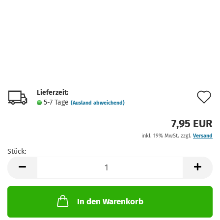
Lieferzeit:
A
5-7 Tage
(Ausland abweichend)
d
7,95 EUR
M
inkl. 19% MwSt. zzgl.
Versand
Stück:
Stück
In den Warenkorb