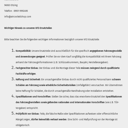
94563 Otzing
Telefon : 09931 9992490
info@aircooledshop.com
Wichtiger Hinweis zu unseren KFZ-Ersatzteilen
Bitte beachten Sie die folgenden wichtigen Informationen bezüglich unserer KFZ-Ersatzteile:
Kompatibilität:
Unsere Ersatzteile sind ausschließlich für die spezifisch
angegebenen Fahrzeugmodelle
und Anwendungen geeignet
. Prüfen Sie vor dem Kauf sorgfältig die Kompatibilität mit Ihrem Fahrzeug
anhand der Fahrzeuginformationen (z.B. Schlüsselnummern, Baujahr, Herstellerangaben).
Fachgerechter Einbau:
Der Einbau und die Montage dieser Teile
müssen zwingend durch qualifizierte
Fachkräfte erfolgen
.
Haftung und Sicherheit:
Ein unsachgemäßer Einbau durch nicht qualifiziertes Personal kann
schwere
Schäden am Fahrzeug sowie erhebliche Sicherheitsrisiken
(Unfallgefahr) verursachen. Wir übernehmen
keine Haftung für Schäden, die durch unsachgemäße Handhabung oder Installation entstehen.
Spezifikationen und Vorschriften:
Stellen Sie sicher, dass das erworbene Ersatzteil den
Spezifikationen
des Fahrzeugherstellers sowie geltenden nationalen und internationalen Vorschriften
(wie z.B. TÜV-
Vorgaben) entspricht.
Prüfpflicht vor Einbau:
Teile, die falsche Maße oder Spezifikationen aufweisen oder offensichtliche
Mängel zeigen,
dürfen keinesfalls verbaut werden
. Eine Sicht- und Maßprüfung vor der Montage ist
obligatorisch.