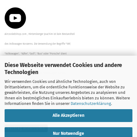
Aircooledshop.com , Hintersberger Joachim ist kein Bestandteil
des Volkswagen Konzerns. Die Verwendung der Begriffe "VW",
"Volkswagen", "Käfer", "Golf", "Bus" oder "Porsche" dient
Diese Webseite verwendet Cookies und andere
der Beschreibung der Teile und stellt in keinem Fall eine direkte
Technologien
Verbindung zu dem Unternehmen "Volkswagen" her/da.
Wir verwenden Cookies und ähnliche Technologien, auch von
Die Beschreibungen, Zeichnungen und Angaben zur
Drittanbietern, um die ordentliche Funktionsweise der Website zu
gewährleisten, die Nutzung unseres Angebotes zu analysieren und
Verwendung sind sorgfältig überprüft worden.
Ihnen ein bestmögliches Einkaufserlebnis bieten zu können. Weitere
Informationen finden Sie in unserer
Datenschutzerklärung
.
Alle Akzeptieren
Vertrag widerrufen
Nur Notwendige