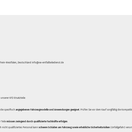
hein-Westfalen, Deutschland info@vw-entfallteiledienst.de
unserer KFZ-Ersatzteile:
 die spezifisch
angegebenen Fahrzeugmodelle und Anwendungen geeignet
. Prüfen Sie vor dem Kauf sorgfältig die Kompati
 Teile
müssen zwingend durch qualifizierte Fachkräfte erfolgen
.
 nicht qualifiziertes Personal kann
schwere Schäden am Fahrzeug sowie erhebliche Sicherheitsrisiken
(Unfallgefahr) veru