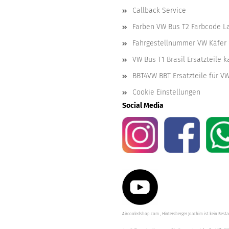
Callback Service
Farben VW Bus T2 Farbcode L
Fahrgestellnummer VW Käfer 
VW Bus T1 Brasil Ersatzteile 
BBT4VW BBT Ersatzteile für V
Cookie Einstellungen
Social Media
Aircooledshop.com , Hintersberger Joachim ist kein Besta