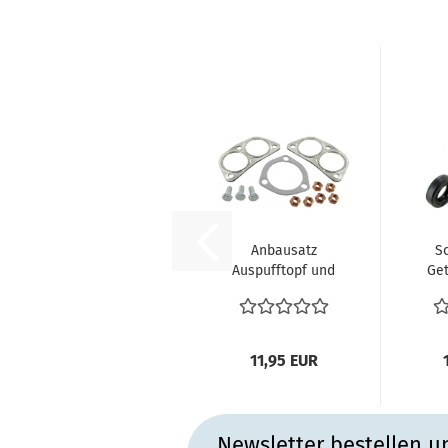
Anbausatz
S
Auspufftopf und
Ge
Endrohr
mi
Auspuffanlage
Abgasanlage...
11,95 EUR
Newsletter bestellen u