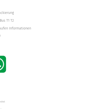
ackierung
Bus T1 T2
kaufen Informationen
W
ndteil