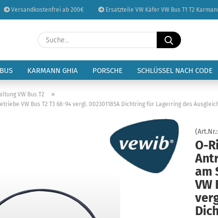
Versandkostenfrei ab 200€
Ersatzteile VW Käfer VW Bus T1 T2 Karman
Sprache auswählen
Suche...
E-Mail
Lieferland
 BUS
KARMANN GHIA
PORSCHE
SCHLÜSSEL NACH CODE
Passwort
»
altung VW Bus T2
triebe VW Bus T2 T3 68-94 vergl. 002301185A Dichtring für Lagerring des Ausgleic
(Art.Nr.
O-Ri
Konto erstellen
Ant
Passwort vergessen
am 
VW 
ver
Dich