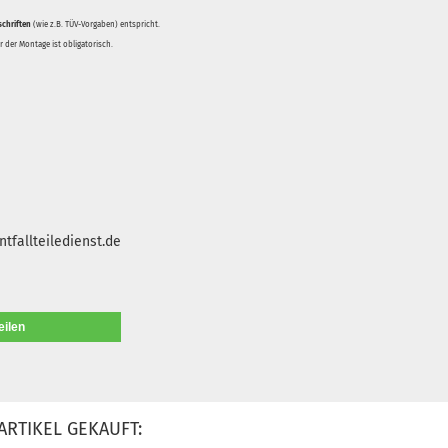
schriften
(wie z.B. TÜV-Vorgaben) entspricht.
 der Montage ist obligatorisch.
tfallteiledienst.de
eilen
ARTIKEL GEKAUFT: