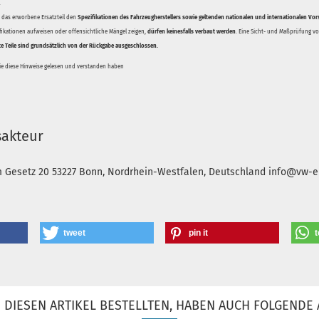
.
ss das erworbene Ersatzteil den
Spezifikationen des Fahrzeugherstellers sowie geltenden nationalen und internationalen Vor
ifikationen aufweisen oder offensichtliche Mängel zeigen,
dürfen keinesfalls verbaut werden
. Eine Sicht- und Maßprüfung vor
te Teile sind grundsätzlich von der Rückgabe ausgeschlossen.
Sie diese Hinweise gelesen und verstanden haben
sakteur
m Gesetz 20
53227 Bonn, Nordrhein-Westfalen, Deutschland
info@vw-en
tweet
pin it
t
DIESEN ARTIKEL BESTELLTEN, HABEN AUCH FOLGENDE 