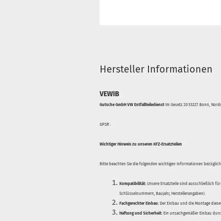
Hersteller Informationen
VEWIB
Gutsche GmbH VW Entfallteiledienst
Im Gesetz 20 53227 Bonn, Nordr
GPSR :
Wichtiger Hinweis zu unseren KFZ-Ersatzteilen
Bitte beachten Sie die folgenden wichtigen Informationen bezüglich 
Kompatibilität:
Unsere Ersatzteile sind ausschließlich für
Schlüsselnummern, Baujahr, Herstellerangaben).
Fachgerechter Einbau:
Der Einbau und die Montage dieser
Haftung und Sicherheit:
Ein unsachgemäßer Einbau durch