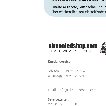
Erhalte Angebote, Gutscheine und I
über wöchentlich neu eintreffende 
Kundenservice
Telefon :
09931 92 99 490
WhatsApp:
09931 92 99 490
Email : info@aircooledshop.com
Servicezeiten:
Mo-Do : 9.00 - 17.00