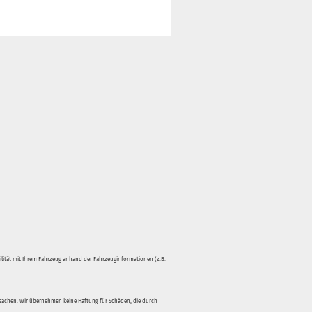
bilität mit Ihrem Fahrzeug anhand der Fahrzeuginformationen (z.B.
rsachen. Wir übernehmen keine Haftung für Schäden, die durch