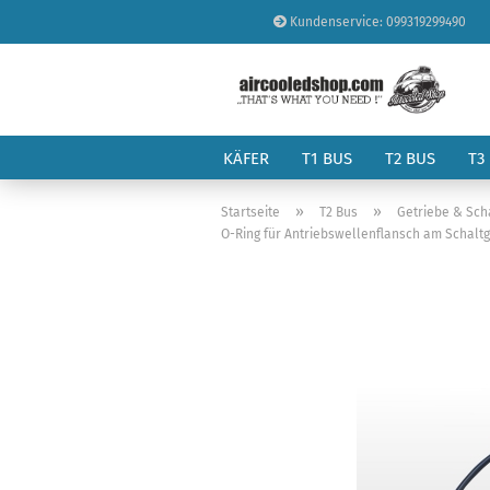
Kundenservice: 099319299490
KÄFER
T1 BUS
T2 BUS
T3
»
»
Startseite
T2 Bus
Getriebe & Sch
O-Ring für Antriebswellenflansch am Schaltge