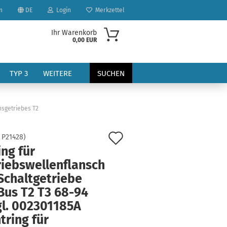
n
DE
Login
Merkzettel
Ihr Warenkorb
0,00 EUR
TYP 3
WEITERE
SUCHEN
hsgetriebes T2
Auf
:
P21428
)
ng für
den
riebswellenflansch
?
Merkzettel
Schaltgetriebe
Bus T2 T3 68-94
gl. 002301185A
tring für