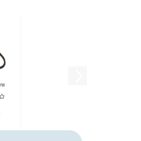
 VW
4
eb
R