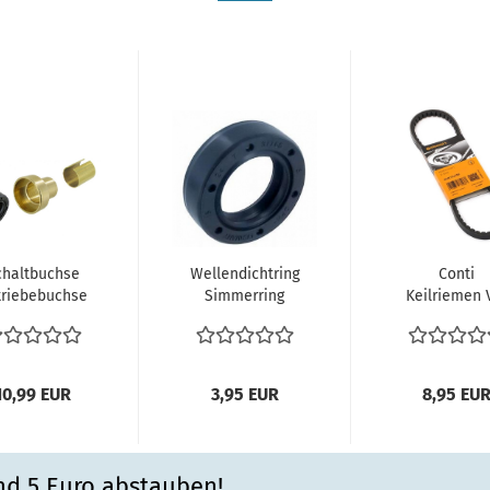
chaltbuchse
Wellendichtring
Conti
triebebuchse
Simmerring
Keilriemen
t Lager und
Getriebe
Bus T2 Typ
Dichtung...
Schalthebel
Motor Antri
Seite...
10x965...
10,99 EUR
3,95 EUR
8,95 EU
nd 5 Euro abstauben!