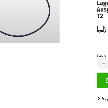
Lag
Aus
T2
Stück:
Stück
Fra