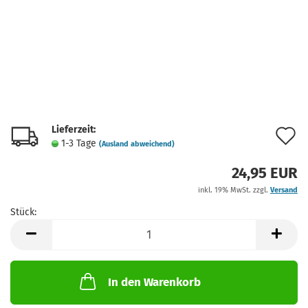
Lieferzeit:
A
1-3 Tage
(Ausland abweichend)
d
24,95 EUR
M
inkl. 19% MwSt. zzgl.
Versand
Stück:
Stück
In den Warenkorb