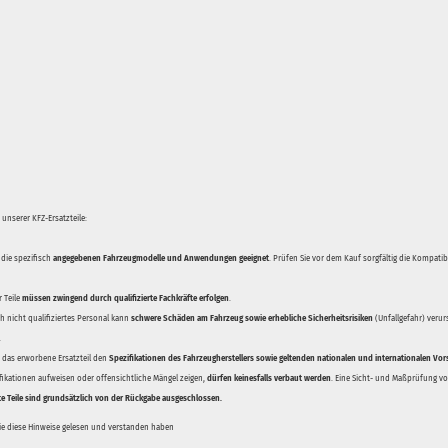
unserer KFZ-Ersatzteile:
 die spezifisch
angegebenen Fahrzeugmodelle und Anwendungen geeignet
. Prüfen Sie vor dem Kauf sorgfältig die Kompati
 Teile
müssen zwingend durch qualifizierte Fachkräfte erfolgen
.
 nicht qualifiziertes Personal kann
schwere Schäden am Fahrzeug sowie erhebliche Sicherheitsrisiken
(Unfallgefahr) veru
.
ss das erworbene Ersatzteil den
Spezifikationen des Fahrzeugherstellers sowie geltenden nationalen und internationalen Vor
ifikationen aufweisen oder offensichtliche Mängel zeigen,
dürfen keinesfalls verbaut werden
. Eine Sicht- und Maßprüfung vor
te Teile sind grundsätzlich von der Rückgabe ausgeschlossen.
Sie diese Hinweise gelesen und verstanden haben