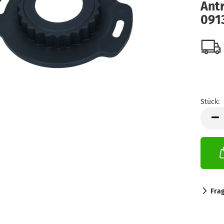
Antr
091
Stück:
Stück
Fra