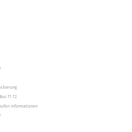
z
ackierung
Bus T1 T2
kaufen Informationen
W