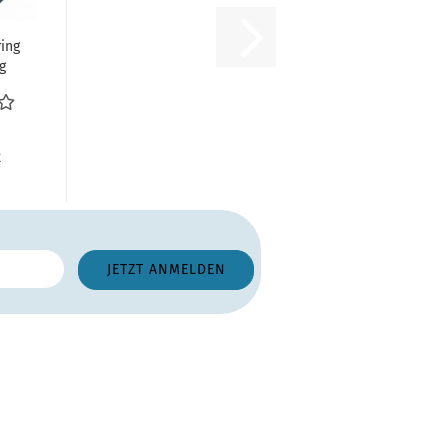
ing
g
el
R