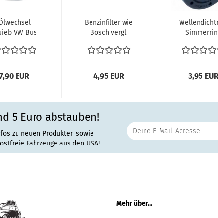
Ölwechsel
Benzinfilter wie
Wellendichtr
sieb VW Bus
Bosch vergl.
Simmerrin
T2 T3 Typ4
251201511 VW
Getriebe
Motor
Bus T2b...
Schaltheb
Dichtung...
Seite...
7,90 EUR
4,95 EUR
3,95 EU
nd 5 Euro abstauben!
nfos zu neuen Produkten sowie
rostfreie Fahrzeuge aus den USA!
Mehr über...