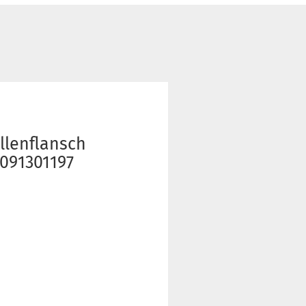
llenflansch
 091301197