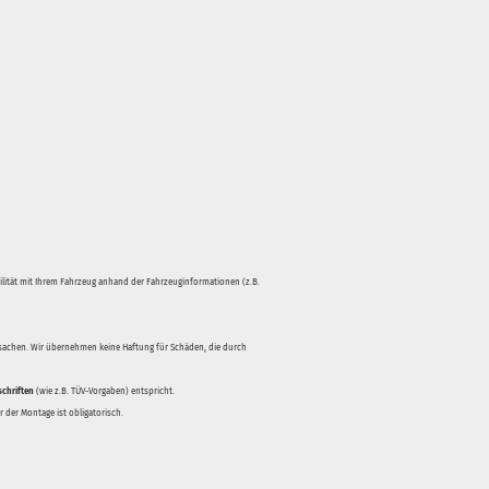
bilität mit Ihrem Fahrzeug anhand der Fahrzeuginformationen (z.B.
rsachen. Wir übernehmen keine Haftung für Schäden, die durch
schriften
(wie z.B. TÜV-Vorgaben) entspricht.
 der Montage ist obligatorisch.