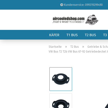
Kundenservice: 099319299490
KÄFER
T1 BUS
T2 BUS
T3
»
»
Startseite
T2 Bus
Getriebe & Sch
VW Bus T2 T2b VW Bus 67-92 Getriebedeckel A