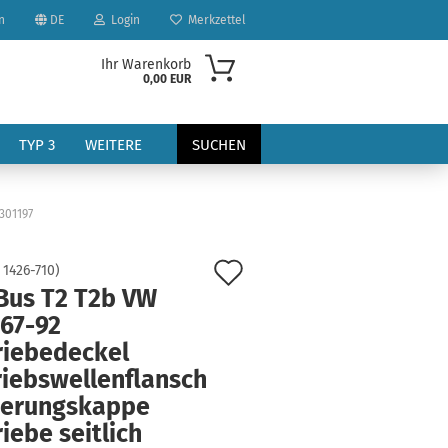
n
DE
Login
Merkzettel
Ihr Warenkorb
0,00 EUR
TYP 3
WEITERE
SUCHEN
301197
Auf
:
1426-710
)
Bus T2 T2b VW
den
 67-92
?
Merkzettel
riebedeckel
riebswellenflansch
herungskappe
iebe seitlich