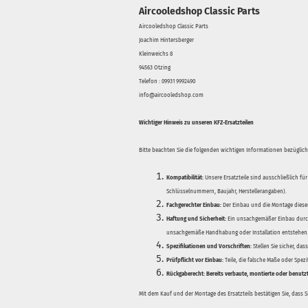
Aircooledshop Classic Parts
Aircooledshop Classic Parts
Joachim Hintersberger
Kleinweichs 8
94563 Otzing
Telefon : 09931 9992490
info@aircooledshop.com
Wichtiger Hinweis zu unseren KFZ-Ersatzteilen
Bitte beachten Sie die folgenden wichtigen Informationen bezüglich 
Kompatibilität:
Unsere Ersatzteile sind ausschließlich für
Schlüsselnummern, Baujahr, Herstellerangaben).
Fachgerechter Einbau:
Der Einbau und die Montage dieser
Haftung und Sicherheit:
Ein unsachgemäßer Einbau durch
unsachgemäße Handhabung oder Installation entstehen
Spezifikationen und Vorschriften:
Stellen Sie sicher, da
Prüfpflicht vor Einbau:
Teile, die falsche Maße oder Spez
Rückgaberecht:
Bereits verbaute, montierte oder benutz
Mit dem Kauf und der Montage des Ersatzteils bestätigen Sie, dass 