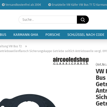
Versandkostenfrei ab 200€
Ersatzteile VW Käfer VW Bus T1 T2 Karman
Sprache auswählen
Suche...
E-Mail
Lieferland
 BUS
KARMANN GHIA
PORSCHE
SCHLÜSSEL NACH CODE
Passwort
»
altung VW Bus T2
ntriebswellenflansch Sicherungskappe Getriebe seitlich Antriebswelle vergl. 091
(Art.Nr.
VW 
Konto erstellen
Bus
Passwort vergessen
Get
Ant
Sic
Getr