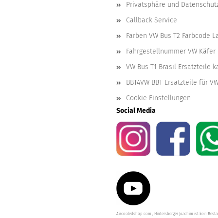
Privatsphäre und Datenschut
Callback Service
Farben VW Bus T2 Farbcode L
Fahrgestellnummer VW Käfer 
VW Bus T1 Brasil Ersatzteile 
BBT4VW BBT Ersatzteile für V
Cookie Einstellungen
Social Media
Aircooledshop.com , Hintersberger Joachim ist kein Besta