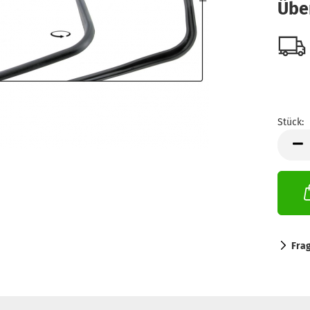
Übe
Stück:
Stück
Fra