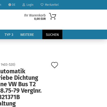
n
DE
Login
Merkzettel
Ihr Warenkorb
0,00 EUR
TYP 3
WEITERE
SUCHEN
Auf
:
1403-520
)
Automatik
den
riebe Dichtung
?
Merkzettel
ne VW Bus T2
8.75-79 Verglnr.
321371B
altung