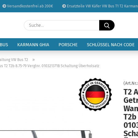
Versandkostenfrei ab 200€
Ersatzteile VW Käfer VW Bus T1 T2 Karman
Sprache auswählen
Suche...
E-Mail
Lieferland
 BUS
KARMANN GHIA
PORSCHE
SCHLÜSSEL NACH CODE
Passwort
»
altung VW Bus T2
 T2 T2b 8.75-79 Verglnr. 010321371B Schaltung Überholsatz
(Art.Nr.
T2 
Konto erstellen
Get
Passwort vergessen
Wan
T2b 
010
Sch