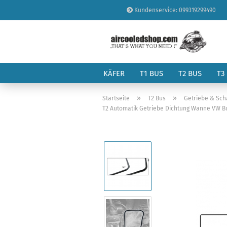
Kundenservice: 099319299490
KÄFER
T1 BUS
T2 BUS
T3
»
»
Startseite
T2 Bus
Getriebe & Sch
T2 Automatik Getriebe Dichtung Wanne VW Bus