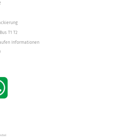
z
ackierung
Bus T1 T2
kaufen Informationen
W
ndteil