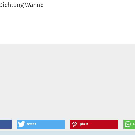
 Dichtung Wanne
tweet
pin it
t