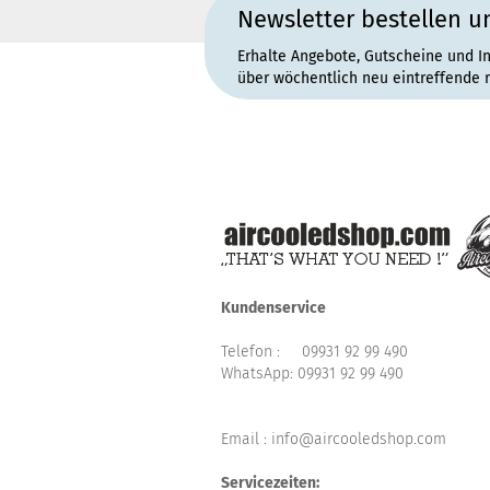
Newsletter bestellen u
Erhalte Angebote, Gutscheine und I
über wöchentlich neu eintreffende 
Kundenservice
Telefon :
09931 92 99 490
WhatsApp:
09931 92 99 490
Email : info@aircooledshop.com
Servicezeiten: