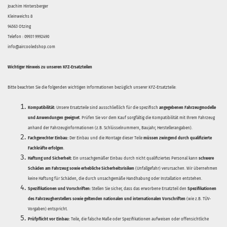
Joachim Hintersberger
Kleinweichs 8
94563 Otzing
Telefon : 09931 9992490
info@aircooledshop.com
Wichtiger Hinweis zu unseren KFZ-Ersatzteilen
Bitte beachten Sie die folgenden wichtigen Informationen bezüglich unserer KFZ-Ersatzteile:
Kompatibilität:
Unsere Ersatzteile sind ausschließlich für die spezifisch
angegebenen Fahrzeugmodelle
und Anwendungen geeignet
. Prüfen Sie vor dem Kauf sorgfältig die Kompatibilität mit Ihrem Fahrzeug
anhand der Fahrzeuginformationen (z.B. Schlüsselnummern, Baujahr, Herstellerangaben).
Fachgerechter Einbau:
Der Einbau und die Montage dieser Teile
müssen zwingend durch qualifizierte
Fachkräfte erfolgen
.
Haftung und Sicherheit:
Ein unsachgemäßer Einbau durch nicht qualifiziertes Personal kann
schwere
Schäden am Fahrzeug sowie erhebliche Sicherheitsrisiken
(Unfallgefahr) verursachen. Wir übernehmen
keine Haftung für Schäden, die durch unsachgemäße Handhabung oder Installation entstehen.
Spezifikationen und Vorschriften:
Stellen Sie sicher, dass das erworbene Ersatzteil den
Spezifikationen
des Fahrzeugherstellers sowie geltenden nationalen und internationalen Vorschriften
(wie z.B. TÜV-
Vorgaben) entspricht.
Prüfpflicht vor Einbau:
Teile, die falsche Maße oder Spezifikationen aufweisen oder offensichtliche