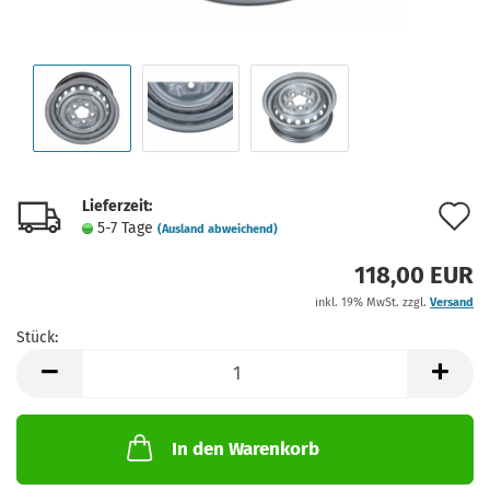
Lieferzeit:
A
5-7 Tage
(Ausland abweichend)
d
118,00 EUR
M
inkl. 19% MwSt. zzgl.
Versand
Stück:
Stück
In den Warenkorb