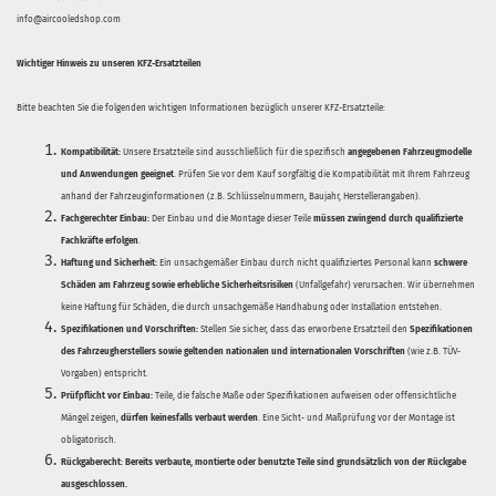
info@aircooledshop.com
Wichtiger Hinweis zu unseren KFZ-Ersatzteilen
Bitte beachten Sie die folgenden wichtigen Informationen bezüglich unserer KFZ-Ersatzteile:
Kompatibilität:
Unsere Ersatzteile sind ausschließlich für die spezifisch
angegebenen Fahrzeugmodelle
und Anwendungen geeignet
. Prüfen Sie vor dem Kauf sorgfältig die Kompatibilität mit Ihrem Fahrzeug
anhand der Fahrzeuginformationen (z.B. Schlüsselnummern, Baujahr, Herstellerangaben).
Fachgerechter Einbau:
Der Einbau und die Montage dieser Teile
müssen zwingend durch qualifizierte
Fachkräfte erfolgen
.
Haftung und Sicherheit:
Ein unsachgemäßer Einbau durch nicht qualifiziertes Personal kann
schwere
Schäden am Fahrzeug sowie erhebliche Sicherheitsrisiken
(Unfallgefahr) verursachen. Wir übernehmen
keine Haftung für Schäden, die durch unsachgemäße Handhabung oder Installation entstehen.
Spezifikationen und Vorschriften:
Stellen Sie sicher, dass das erworbene Ersatzteil den
Spezifikationen
des Fahrzeugherstellers sowie geltenden nationalen und internationalen Vorschriften
(wie z.B. TÜV-
Vorgaben) entspricht.
Prüfpflicht vor Einbau:
Teile, die falsche Maße oder Spezifikationen aufweisen oder offensichtliche
Mängel zeigen,
dürfen keinesfalls verbaut werden
. Eine Sicht- und Maßprüfung vor der Montage ist
obligatorisch.
Rückgaberecht:
Bereits verbaute, montierte oder benutzte Teile sind grundsätzlich von der Rückgabe
ausgeschlossen.