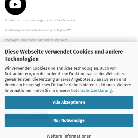
Aircooledshop.com , Hintersberger Joachim ist kein Bestandteil
des Volkswagen Konzerns. Die Verwendung der Begriffe "VW",
"Volkswagen", "Käfer", "Golf", "Bus" oder "Porsche" dient
Diese Webseite verwendet Cookies und andere
der Beschreibung der Teile und stellt in keinem Fall eine direkte
Technologien
Verbindung zu dem Unternehmen "Volkswagen" her/da.
Wir verwenden Cookies und ähnliche Technologien, auch von
Die Beschreibungen, Zeichnungen und Angaben zur
Drittanbietern, um die ordentliche Funktionsweise der Website zu
gewährleisten, die Nutzung unseres Angebotes zu analysieren und
Verwendung sind sorgfältig überprüft worden.
Ihnen ein bestmögliches Einkaufserlebnis bieten zu können. Weitere
Informationen finden Sie in unserer
Datenschutzerklärung
.
Alle Akzeptieren
Vertrag widerrufen
Nur Notwendige
Webshop erstellen
mit Gambio.de © 2026
Weitere Informationen