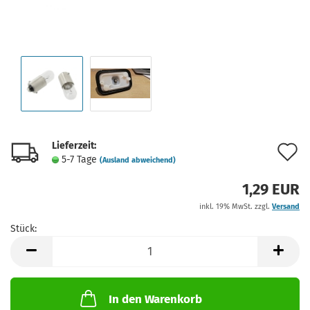
Lieferzeit:
A
5-7 Tage
(Ausland abweichend)
d
1,29 EUR
M
inkl. 19% MwSt. zzgl.
Versand
Stück:
Stück
In den Warenkorb