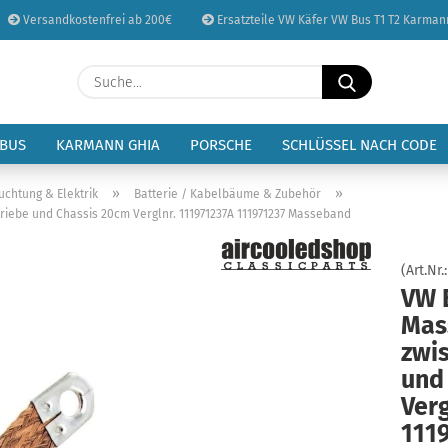
Versandkostenfrei ab 200€
Ersatzteile VW Käfer VW Bus T1 T2 Karman
Sprache auswählen
Suche...
E-Mail
Lieferland
 BUS
KARMANN GHIA
PORSCHE
SCHLÜSSEL NACH CODE
Passwort
»
»
uchtung & Elektrik
Batterie / Kabelbäume & Zubehör
riebe und Chassis 20cm Verglnr. 111971237A 111971237 Masseband
(Art.Nr.
VW 
Konto erstellen
Mas
Passwort vergessen
zwi
und
Verg
111