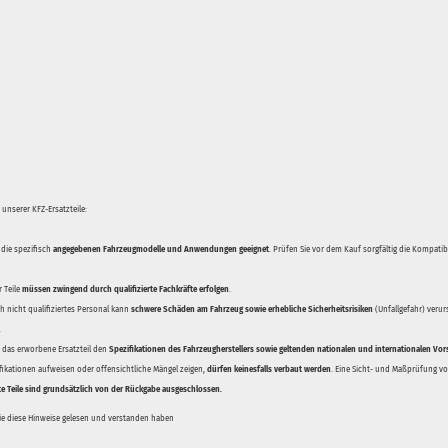
unserer KFZ-Ersatzteile:
 die spezifisch
angegebenen Fahrzeugmodelle und Anwendungen geeignet
. Prüfen Sie vor dem Kauf sorgfältig die Kompati
 Teile
müssen zwingend durch qualifizierte Fachkräfte erfolgen
.
 nicht qualifiziertes Personal kann
schwere Schäden am Fahrzeug sowie erhebliche Sicherheitsrisiken
(Unfallgefahr) veru
.
ss das erworbene Ersatzteil den
Spezifikationen des Fahrzeugherstellers sowie geltenden nationalen und internationalen Vor
ifikationen aufweisen oder offensichtliche Mängel zeigen,
dürfen keinesfalls verbaut werden
. Eine Sicht- und Maßprüfung vor
te Teile sind grundsätzlich von der Rückgabe ausgeschlossen.
Sie diese Hinweise gelesen und verstanden haben