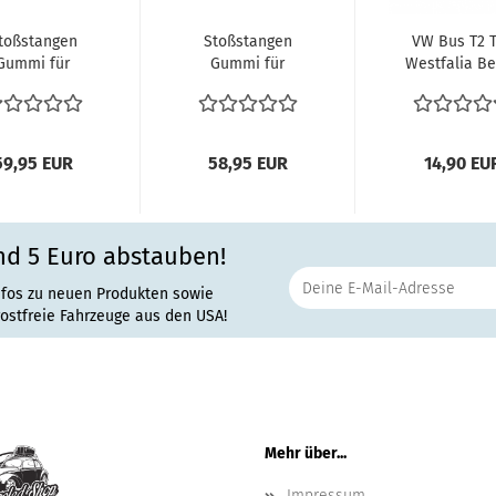
toßstangen
Stoßstangen
VW Bus T2 
Gummi für
Gummi für
Westfalia Be
Stoßstange
Stoßstange
Camper
nten VW Bus
vorne VW Bus
Helsinki West
T2 T2b...
T2 T2b...
59,95 EUR
58,95 EUR
14,90 EU
nd 5 Euro abstauben!
nfos zu neuen Produkten sowie
rostfreie Fahrzeuge aus den USA!
Mehr über...
Impressum