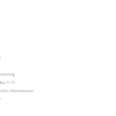
z
ackierung
Bus T1 T2
kaufen Informationen
W