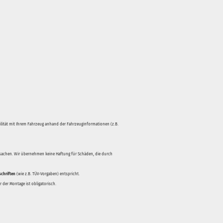
bilität mit Ihrem Fahrzeug anhand der Fahrzeuginformationen (z.B.
rsachen. Wir übernehmen keine Haftung für Schäden, die durch
schriften
(wie z.B. TÜV-Vorgaben) entspricht.
 der Montage ist obligatorisch.