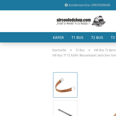
Kundenservice: 099319299490
KÄFER
T1 BUS
T2 BUS
T3
»
»
Startseite
T2 Bus
VW Bus T2 Bele
VW Bus T1 T2 Käfer Massekabel zwischen Get