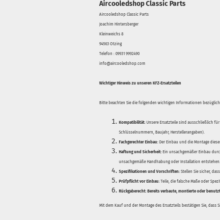
Aircooledshop Classic Parts
Aircooledshop Classic Parts
Joachim Hintersberger
Kleinweichs 8
94563 Otzing
Telefon : 09931 9992490
info@aircooledshop.com
Wichtiger Hinweis zu unseren KFZ-Ersatzteilen
Bitte beachten Sie die folgenden wichtigen Informationen bezüglich 
Kompatibilität:
Unsere Ersatzteile sind ausschließlich für
Schlüsselnummern, Baujahr, Herstellerangaben).
Fachgerechter Einbau:
Der Einbau und die Montage dieser
Haftung und Sicherheit:
Ein unsachgemäßer Einbau durch
unsachgemäße Handhabung oder Installation entstehen
Spezifikationen und Vorschriften:
Stellen Sie sicher, da
Prüfpflicht vor Einbau:
Teile, die falsche Maße oder Spez
Rückgaberecht:
Bereits verbaute, montierte oder benutz
Mit dem Kauf und der Montage des Ersatzteils bestätigen Sie, dass 