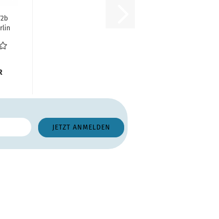
T2b
rlin
y...
R