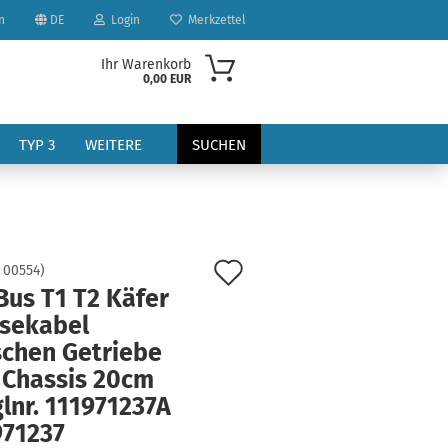
n
DE
Login
Merkzettel
Ihr Warenkorb
0,00 EUR
TYP 3
WEITERE
SUCHEN
Auf
:
00554
)
Bus T1 T2 Käfer
den
sekabel
?
Merkzettel
schen Getriebe
 Chassis 20cm
lnr. 111971237A
971237