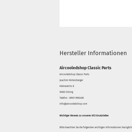
Hersteller Informationen
Aircooledshop Classic Parts
Aircooledshop Classic Parts
Joachim Hintersberger
Kleinweichs 8
94563 Otzing
Telefon : 09931 9992490
info@aircooledshop.com
Wichtiger Hinweis zu unseren KFZ-Ersatzteilen
Bitte beachten Sie die folgenden wichtigen Informationen bezüglich 