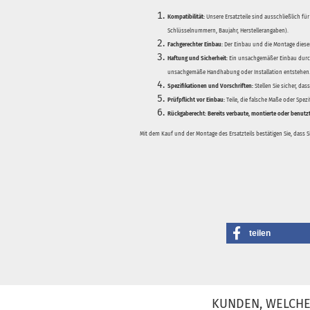
Kompatibilität:
Unsere Ersatzteile sind ausschließlich für
Schlüsselnummern, Baujahr, Herstellerangaben).
Fachgerechter Einbau:
Der Einbau und die Montage dieser
Haftung und Sicherheit:
Ein unsachgemäßer Einbau durch
unsachgemäße Handhabung oder Installation entstehen
Spezifikationen und Vorschriften:
Stellen Sie sicher, da
Prüfpflicht vor Einbau:
Teile, die falsche Maße oder Spez
Rückgaberecht:
Bereits verbaute, montierte oder benutz
Mit dem Kauf und der Montage des Ersatzteils bestätigen Sie, dass 
teilen
KUNDEN, WELCHE 