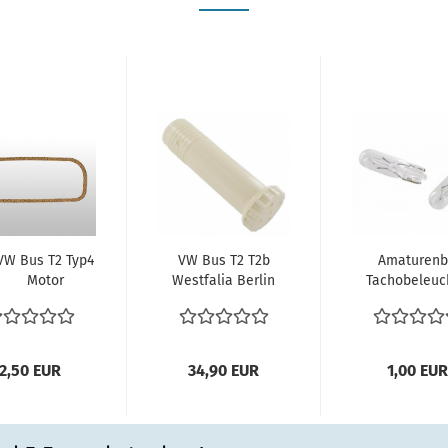
VW Bus T2 Typ4
VW Bus T2 T2b
Amaturenb
Motor
Westfalia Berlin
Tachobeleuc
tildeckeldichtung
Camper
Birne Birn
Elring Typ4...
Helsinki Westy...
Lämpchen.
2,50 EUR
34,90 EUR
1,00 EUR