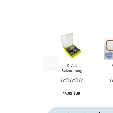
12 Volt
Beleuchtung
VW Bus T2 T3
Ven
Käfer
Sicherungen...
14,95 EUR