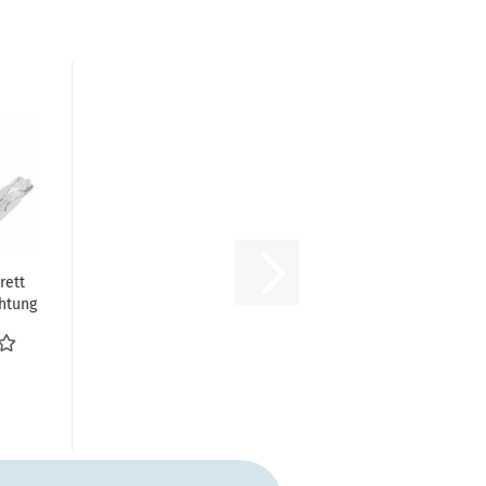
rett
htung
chen
..