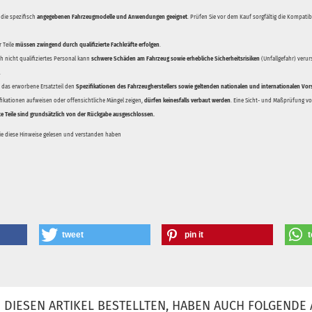
 die spezifisch
angegebenen Fahrzeugmodelle und Anwendungen geeignet
. Prüfen Sie vor dem Kauf sorgfältig die Kompati
 Teile
müssen zwingend durch qualifizierte Fachkräfte erfolgen
.
 nicht qualifiziertes Personal kann
schwere Schäden am Fahrzeug sowie erhebliche Sicherheitsrisiken
(Unfallgefahr) veru
.
ss das erworbene Ersatzteil den
Spezifikationen des Fahrzeugherstellers sowie geltenden nationalen und internationalen Vor
ifikationen aufweisen oder offensichtliche Mängel zeigen,
dürfen keinesfalls verbaut werden
. Eine Sicht- und Maßprüfung vor
te Teile sind grundsätzlich von der Rückgabe ausgeschlossen.
Sie diese Hinweise gelesen und verstanden haben
tweet
pin it
t
DIESEN ARTIKEL BESTELLTEN, HABEN AUCH FOLGENDE 