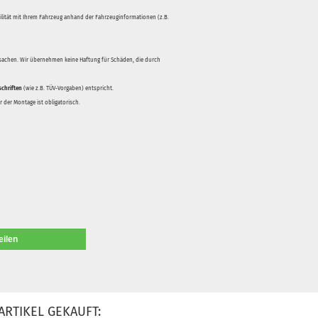
bilität mit Ihrem Fahrzeug anhand der Fahrzeuginformationen (z.B.
rsachen. Wir übernehmen keine Haftung für Schäden, die durch
schriften
(wie z.B. TÜV-Vorgaben) entspricht.
 der Montage ist obligatorisch.
eilen
ARTIKEL GEKAUFT: