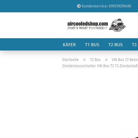
Kundenservice: 099319299490
KÄFER
T1 BUS
T2 BUS
T3
»
»
Startseite
T2 Bus
VW Bus T2 Bele
Zündanlassschalter VW Bus T2 T3 Zündanlaßsc