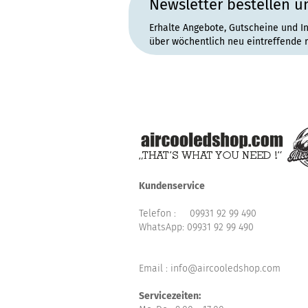
Newsletter bestellen u
Erhalte Angebote, Gutscheine und I
über wöchentlich neu eintreffende 
Kundenservice
Telefon :
09931 92 99 490
WhatsApp:
09931 92 99 490
Email : info@aircooledshop.com
Servicezeiten: