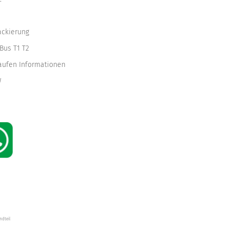
ackierung
Bus T1 T2
kaufen Informationen
W
ndteil