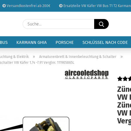
Versandkostenfrei ab 200€
Ersatzteile VW Käfer VW Bus T1 T2 Karman
Sprache auswählen
Suche...
E-Mail
Lieferland
 BUS
KARMANN GHIA
PORSCHE
SCHLÜSSEL NACH CODE
Passwort
»
»
uchtung & Elektrik
Armaturenbrett & Innenbeleuchtung & Schalter
halter VW Käfer 1.74 -7.91 Verglnr. 111905865L
Zün
Konto erstellen
VW 
Passwort vergessen
Zün
VW K
Ver