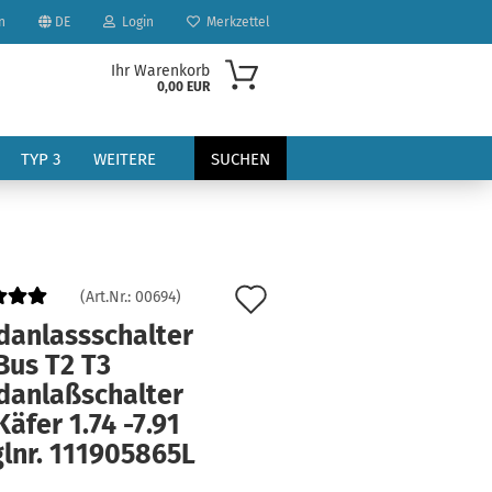
n
DE
Login
Merkzettel
Ihr Warenkorb
0,00 EUR
TYP 3
WEITERE
SUCHEN
Auf
(Art.Nr.:
00694
)
den
danlassschalter
Bus T2 T3
?
Merkzettel
danlaßschalter
äfer 1.74 -7.91
glnr. 111905865L