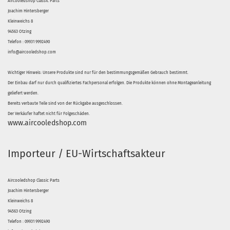
Aircooledshop Classic Parts
Joachim Hintersberger
Kleinweichs 8
94563 Otzing
Telefon : 09931 9992490
info@aircooledshop.com
Wichtiger Hinweis: Unsere Produkte sind nur für den bestimmungsgemäßen Gebrauch bestimmt.
Der Einbau darf nur durch qualifiziertes Fachpersonal erfolgen. Die Produkte können ohne Montageanleitung
geliefert werden.
Bereits verbaute Teile sind von der Rückgabe ausgeschlossen.
Der Verkäufer haftet nicht für Folgeschäden.
www.aircooledshop.com
Importeur / EU-Wirtschaftsakteur
Aircooledshop Classic Parts
Joachim Hintersberger
Kleinweichs 8
94563 Otzing
Telefon : 09931 9992490