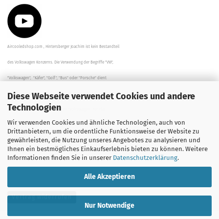
Aircooledshop.com , Hintersberger Joachim ist kein Bestandteil
des Volkswagen Konzerns. Die Verwendung der Begriffe "VW",
"Volkswagen", "Käfer", "Golf", "Bus" oder "Porsche" dient
Diese Webseite verwendet Cookies und andere
der Beschreibung der Teile und stellt in keinem Fall eine direkte
Technologien
Verbindung zu dem Unternehmen "Volkswagen" her/da.
Wir verwenden Cookies und ähnliche Technologien, auch von
Die Beschreibungen, Zeichnungen und Angaben zur
Drittanbietern, um die ordentliche Funktionsweise der Website zu
gewährleisten, die Nutzung unseres Angebotes zu analysieren und
Verwendung sind sorgfältig überprüft worden.
Ihnen ein bestmögliches Einkaufserlebnis bieten zu können. Weitere
Informationen finden Sie in unserer
Datenschutzerklärung
.
Alle Akzeptieren
Vertrag widerrufen
Nur Notwendige