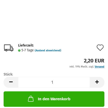
Lieferzeit:
A
5-7 Tage
(Ausland abweichend)
d
2,20 EUR
M
inkl. 19% MwSt. zzgl.
Versand
Stück:
Stück
In den Warenkorb