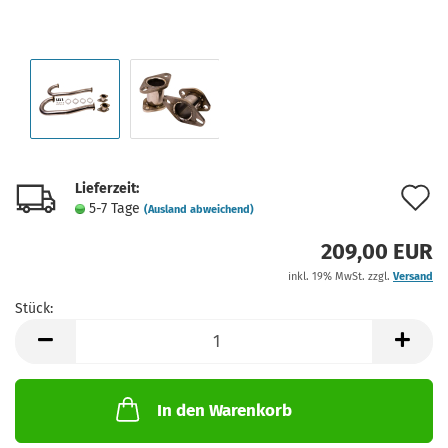
Lieferzeit:
A
5-7 Tage
(Ausland abweichend)
d
209,00 EUR
M
inkl. 19% MwSt. zzgl.
Versand
Stück:
Stück
In den Warenkorb