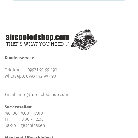
Kundenservice
Telefon :
09931 92 99 490
WhatsApp:
09931 92 99 490
Email : info@aircooledshop.com
Servicezeiten:
Mo-Do : 9.00 - 17.00
Fr : 9.00 - 12.00
Sa-So : geschlossen
Abholung / Besichtigung