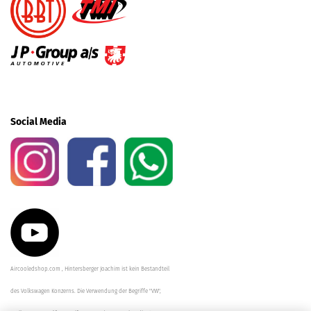
Social Media
Aircooledshop.com , Hintersberger Joachim ist kein Bestandteil
des Volkswagen Konzerns. Die Verwendung der Begriffe "VW",