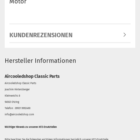
Motor
KUNDENREZENSIONEN
Hersteller Informationen
Aircooledshop Classic Parts
Aircooledshop Classic Parts
Joachim Hintersberger
Kleinweichs 8
94563 Otzing
Telefon : 09931 9992490
info@aircooledshop.com
Wichtiger Hinweis zu unseren KFZ-Ersatzteilen
Bitte beachten Sie die folgenden wichtigen Informationen bezüglich unserer KFZ-Ersatzteile: