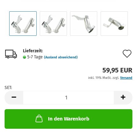
Lieferzeit:
A
5-7 Tage
(Ausland abweichend)
d
59,95 EUR
M
inkl. 19% MwSt. zzgl.
Versand
SET:
SET
In den Warenkorb