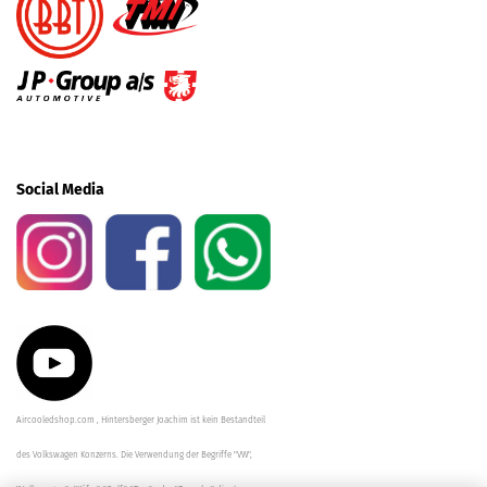
Social Media
Aircooledshop.com , Hintersberger Joachim ist kein Bestandteil
des Volkswagen Konzerns. Die Verwendung der Begriffe "VW",