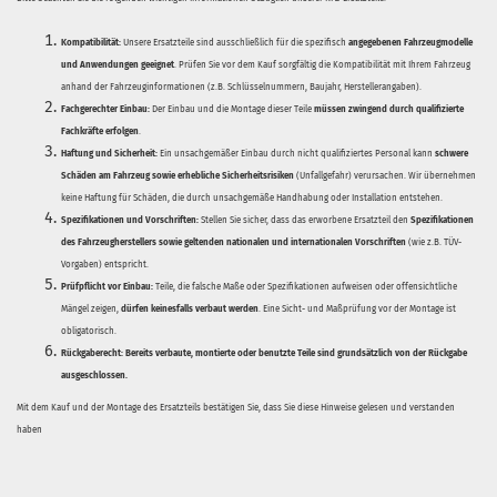
Kompatibilität:
Unsere Ersatzteile sind ausschließlich für die spezifisch
angegebenen Fahrzeugmodelle
und Anwendungen geeignet
. Prüfen Sie vor dem Kauf sorgfältig die Kompatibilität mit Ihrem Fahrzeug
anhand der Fahrzeuginformationen (z.B. Schlüsselnummern, Baujahr, Herstellerangaben).
Fachgerechter Einbau:
Der Einbau und die Montage dieser Teile
müssen zwingend durch qualifizierte
Fachkräfte erfolgen
.
Haftung und Sicherheit:
Ein unsachgemäßer Einbau durch nicht qualifiziertes Personal kann
schwere
Schäden am Fahrzeug sowie erhebliche Sicherheitsrisiken
(Unfallgefahr) verursachen. Wir übernehmen
keine Haftung für Schäden, die durch unsachgemäße Handhabung oder Installation entstehen.
Spezifikationen und Vorschriften:
Stellen Sie sicher, dass das erworbene Ersatzteil den
Spezifikationen
des Fahrzeugherstellers sowie geltenden nationalen und internationalen Vorschriften
(wie z.B. TÜV-
Vorgaben) entspricht.
Prüfpflicht vor Einbau:
Teile, die falsche Maße oder Spezifikationen aufweisen oder offensichtliche
Mängel zeigen,
dürfen keinesfalls verbaut werden
. Eine Sicht- und Maßprüfung vor der Montage ist
obligatorisch.
Rückgaberecht:
Bereits verbaute, montierte oder benutzte Teile sind grundsätzlich von der Rückgabe
ausgeschlossen.
Mit dem Kauf und der Montage des Ersatzteils bestätigen Sie, dass Sie diese Hinweise gelesen und verstanden
haben