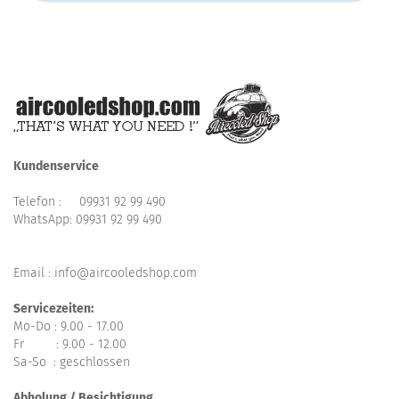
Kundenservice
Telefon :
09931 92 99 490
WhatsApp:
09931 92 99 490
Email : info@aircooledshop.com
Servicezeiten:
Mo-Do : 9.00 - 17.00
Fr : 9.00 - 12.00
Sa-So : geschlossen
Abholung / Besichtigung