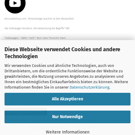
Aircooledshop.com , Hintersberger Joachim ist kein Bestandteil
des Volkswagen Konzerns. Die Verwendung der Begriffe "VW",
"Volkswagen", "Käfer", "Golf", "Bus" oder "Porsche" dient
Diese Webseite verwendet Cookies und andere
der Beschreibung der Teile und stellt in keinem Fall eine direkte
Technologien
Verbindung zu dem Unternehmen "Volkswagen" her/da.
Wir verwenden Cookies und ähnliche Technologien, auch von
Die Beschreibungen, Zeichnungen und Angaben zur
Drittanbietern, um die ordentliche Funktionsweise der Website zu
gewährleisten, die Nutzung unseres Angebotes zu analysieren und
Verwendung sind sorgfältig überprüft worden.
Ihnen ein bestmögliches Einkaufserlebnis bieten zu können. Weitere
Informationen finden Sie in unserer
Datenschutzerklärung
.
Alle Akzeptieren
Vertrag widerrufen
Nur Notwendige
Webshop erstellen
mit Gambio.de © 2026
Weitere Informationen