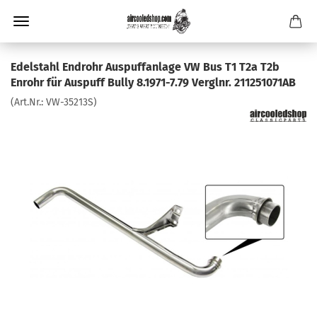
Edelstahl Endrohr Auspuffanlage VW Bus T1 T2a T2b
Enrohr für Auspuff Bully 8.1971-7.79 Verglnr. 211251071AB
(Art.Nr.:
VW-35213S
)