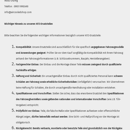
94563 Otzing
Telefon : 09931 9992490
info@aircooledshop.com
Wichtiger Hinweis zu unseren KFZ-Ersatzteilen
Bitte beachten Sie die folgenden wichtigen Informationen bezüglich unserer KFZ-Ersatzteile:
Kompatibilität:
Unsere Ersatzteile sind ausschließlich für die spezifisch
angegebenen Fahrzeugmodelle
und Anwendungen geeignet
. Prüfen Sie vor dem Kauf sorgfältig die Kompatibilität mit Ihrem Fahrzeug
anhand der Fahrzeuginformationen (z.B. Schlüsselnummern, Baujahr, Herstellerangaben).
Fachgerechter Einbau:
Der Einbau und die Montage dieser Teile
müssen zwingend durch qualifizierte
Fachkräfte erfolgen
.
Haftung und Sicherheit:
Ein unsachgemäßer Einbau durch nicht qualifiziertes Personal kann
schwere
Schäden am Fahrzeug sowie erhebliche Sicherheitsrisiken
(Unfallgefahr) verursachen. Wir übernehmen
keine Haftung für Schäden, die durch unsachgemäße Handhabung oder Installation entstehen.
Spezifikationen und Vorschriften:
Stellen Sie sicher, dass das erworbene Ersatzteil den
Spezifikationen
des Fahrzeugherstellers sowie geltenden nationalen und internationalen Vorschriften
(wie z.B. TÜV-
Vorgaben) entspricht.
Prüfpflicht vor Einbau:
Teile, die falsche Maße oder Spezifikationen aufweisen oder offensichtliche
Mängel zeigen,
dürfen keinesfalls verbaut werden
. Eine Sicht- und Maßprüfung vor der Montage ist
obligatorisch.
Rückgaberecht:
Bereits verbaute, montierte oder benutzte Teile sind grundsätzlich von der Rückgabe