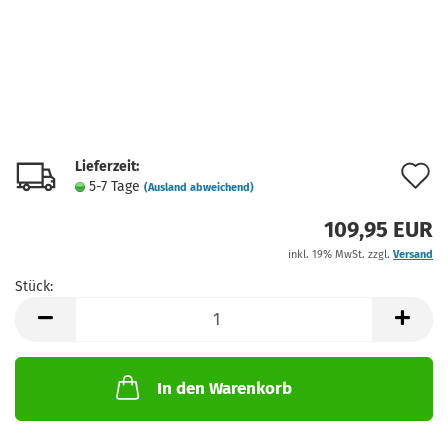
Lieferzeit:
A
5-7 Tage
(Ausland abweichend)
d
109,95 EUR
M
inkl. 19% MwSt. zzgl.
Versand
Stück:
Stück
In den Warenkorb