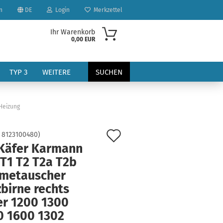
n
DE
Login
Merkzettel
Ihr Warenkorb
0,00 EUR
TYP 3
WEITERE
SUCHEN
Heizung
Auf
:
8123100480
)
Käfer Karmann
den
T1 T2 T2a T2b
?
Merkzettel
metauscher
birne rechts
er 1200 1300
0 1600 1302