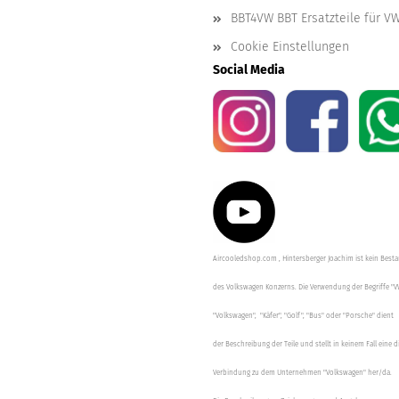
BBT4VW BBT Ersatzteile für V
Cookie Einstellungen
Social Media
Aircooledshop.com , Hintersberger Joachim ist kein Besta
des Volkswagen Konzerns. Die Verwendung der Begriffe "V
"Volkswagen", "Käfer", "Golf", "Bus" oder "Porsche" dient
der Beschreibung der Teile und stellt in keinem Fall eine d
Verbindung zu dem Unternehmen "Volkswagen" her/da.