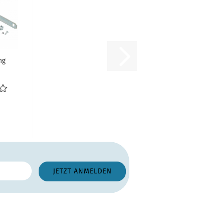
ng
ug
r...