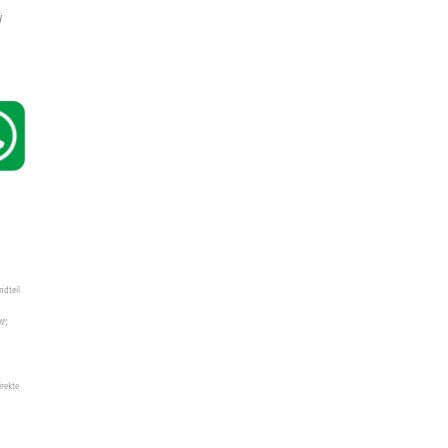
W
ndteil
W",
irekte