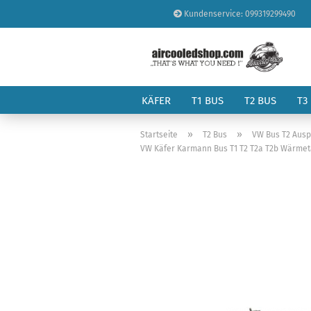
Kundenservice: 099319299490
KÄFER
T1 BUS
T2 BUS
T3
»
»
Startseite
T2 Bus
VW Bus T2 Ausp
VW Käfer Karmann Bus T1 T2 T2a T2b Wärmeta