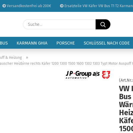
Versandkostenfrei ab 200€
Ersatzteile VW Käfer VW Bus T1 T2 Karman
Sprache auswählen
Suche...
E-Mail
Lieferland
 BUS
KARMANN GHIA
PORSCHE
SCHLÜSSEL NACH CODE
Passwort
»
uff & Heizung
uscher Heizbirne rechts Käfer 1200 1300 1500 1600 1302 1303 Typ1 Motor Auspuff 
(Art.Nr.
VW 
Konto erstellen
Bus 
Passwort vergessen
Wär
Heiz
Käf
150