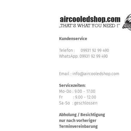
Kundenservice
Telefon :
09931 92 99 490
WhatsApp:
09931 92 99 490
Email : info@aircooledshop.com
Servicezeiten:
Mo-Do : 9.00 - 17.00
Fr : 9.00 - 12.00
Sa-So : geschlossen
Abholung / Besichtigung
nur nach vorheriger
Terminvereinbarung