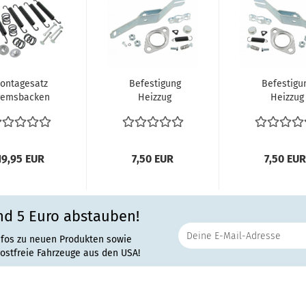
ontagesatz
Befestigung
Befestigu
remsbacken
Heizzug
Heizzug
remsbeläge
Heizungszug
Heizungsz
hinten VW
rechts
links
Käfer...
Wärmetauscher...
Wärmetausche
19,95 EUR
7,50 EUR
7,50 EUR
nd 5 Euro abstauben!
nfos zu neuen Produkten sowie
rostfreie Fahrzeuge aus den USA!