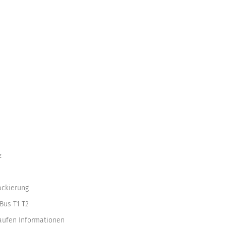
z
ackierung
Bus T1 T2
kaufen Informationen