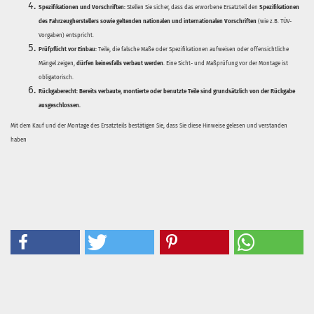
Spezifikationen und Vorschriften:
Stellen Sie sicher, dass das erworbene Ersatzteil den
Spezifikationen
des Fahrzeugherstellers sowie geltenden nationalen und internationalen Vorschriften
(wie z.B. TÜV-
Vorgaben) entspricht.
Prüfpflicht vor Einbau:
Teile, die falsche Maße oder Spezifikationen aufweisen oder offensichtliche
Mängel zeigen,
dürfen keinesfalls verbaut werden
. Eine Sicht- und Maßprüfung vor der Montage ist
obligatorisch.
Rückgaberecht:
Bereits verbaute, montierte oder benutzte Teile sind grundsätzlich von der Rückgabe
ausgeschlossen.
Mit dem Kauf und der Montage des Ersatzteils bestätigen Sie, dass Sie diese Hinweise gelesen und verstanden
haben