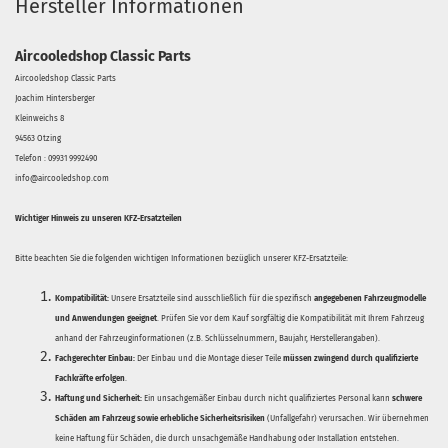
Hersteller Informationen
Aircooledshop Classic Parts
Aircooledshop Classic Parts
Joachim Hintersberger
Kleinweichs 8
94563 Otzing
Telefon : 09931 9992490
info@aircooledshop.com
Wichtiger Hinweis zu unseren KFZ-Ersatzteilen
Bitte beachten Sie die folgenden wichtigen Informationen bezüglich unserer KFZ-Ersatzteile:
Kompatibilität:
Unsere Ersatzteile sind ausschließlich für die spezifisch
angegebenen Fahrzeugmodelle
und Anwendungen geeignet
. Prüfen Sie vor dem Kauf sorgfältig die Kompatibilität mit Ihrem Fahrzeug
anhand der Fahrzeuginformationen (z.B. Schlüsselnummern, Baujahr, Herstellerangaben).
Fachgerechter Einbau:
Der Einbau und die Montage dieser Teile
müssen zwingend durch qualifizierte
Fachkräfte erfolgen
.
Haftung und Sicherheit:
Ein unsachgemäßer Einbau durch nicht qualifiziertes Personal kann
schwere
Schäden am Fahrzeug sowie erhebliche Sicherheitsrisiken
(Unfallgefahr) verursachen. Wir übernehmen
keine Haftung für Schäden, die durch unsachgemäße Handhabung oder Installation entstehen.