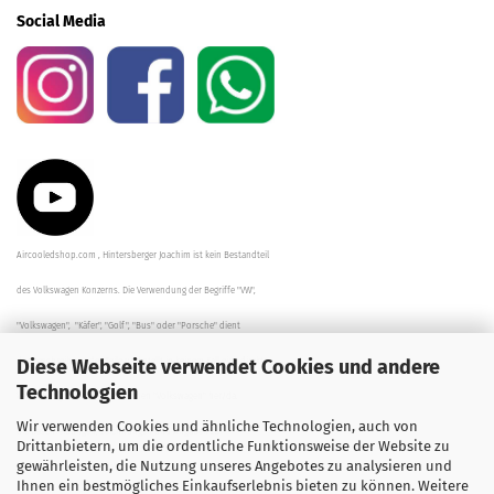
Social Media
Aircooledshop.com , Hintersberger Joachim ist kein Bestandteil
des Volkswagen Konzerns. Die Verwendung der Begriffe "VW",
"Volkswagen", "Käfer", "Golf", "Bus" oder "Porsche" dient
Diese Webseite verwendet Cookies und andere
der Beschreibung der Teile und stellt in keinem Fall eine direkte
Technologien
Verbindung zu dem Unternehmen "Volkswagen" her/da.
Wir verwenden Cookies und ähnliche Technologien, auch von
Die Beschreibungen, Zeichnungen und Angaben zur
Drittanbietern, um die ordentliche Funktionsweise der Website zu
gewährleisten, die Nutzung unseres Angebotes zu analysieren und
Verwendung sind sorgfältig überprüft worden.
Ihnen ein bestmögliches Einkaufserlebnis bieten zu können. Weitere