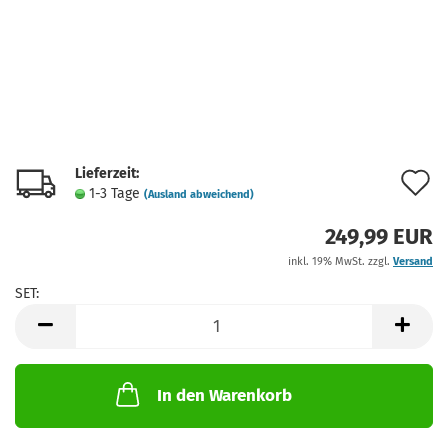
Lieferzeit:
A
1-3 Tage
(Ausland abweichend)
d
249,99 EUR
M
inkl. 19% MwSt. zzgl.
Versand
SET:
SET
In den Warenkorb