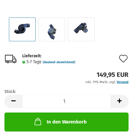
Lieferzeit:
A
5-7 Tage
(Ausland abweichend)
d
149,95 EUR
M
inkl. 19% MwSt. zzgl.
Versand
Stück:
Stück
In den Warenkorb