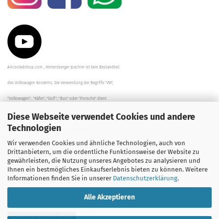
Aircooledshop.com , Hintersberger Joachim ist kein Bestandteil
des Volkswagen Konzerns. Die Verwendung der Begriffe "VW",
"Volkswagen", "Käfer", "Golf", "Bus" oder "Porsche" dient
Diese Webseite verwendet Cookies und andere
der Beschreibung der Teile und stellt in keinem Fall eine direkte
Technologien
Verbindung zu dem Unternehmen "Volkswagen" her/da.
Wir verwenden Cookies und ähnliche Technologien, auch von
Die Beschreibungen, Zeichnungen und Angaben zur
Drittanbietern, um die ordentliche Funktionsweise der Website zu
gewährleisten, die Nutzung unseres Angebotes zu analysieren und
Verwendung sind sorgfältig überprüft worden.
Ihnen ein bestmögliches Einkaufserlebnis bieten zu können. Weitere
Informationen finden Sie in unserer
Datenschutzerklärung
.
Alle Akzeptieren
Vertrag widerrufen