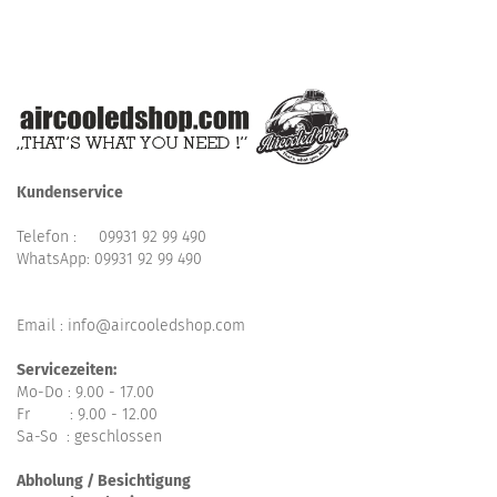
Kundenservice
Telefon :
09931 92 99 490
WhatsApp:
09931 92 99 490
Email : info@aircooledshop.com
Servicezeiten:
Mo-Do : 9.00 - 17.00
Fr : 9.00 - 12.00
Sa-So : geschlossen
Abholung / Besichtigung