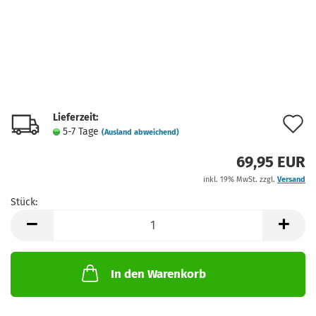
Lieferzeit:
A
5-7 Tage
(Ausland abweichend)
d
69,95 EUR
M
inkl. 19% MwSt. zzgl.
Versand
Stück:
Stück
In den Warenkorb