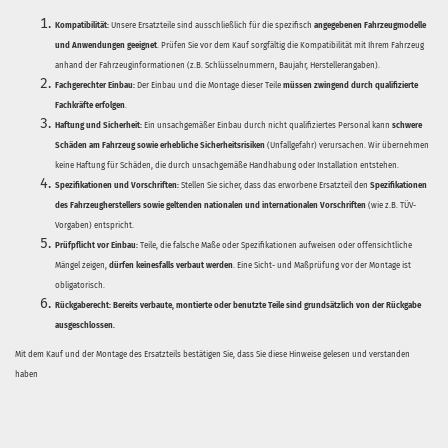
Kompatibilität:
Unsere Ersatzteile sind ausschließlich für die spezifisch
angegebenen Fahrzeugmodelle
und Anwendungen geeignet
. Prüfen Sie vor dem Kauf sorgfältig die Kompatibilität mit Ihrem Fahrzeug
anhand der Fahrzeuginformationen (z.B. Schlüsselnummern, Baujahr, Herstellerangaben).
Fachgerechter Einbau:
Der Einbau und die Montage dieser Teile
müssen zwingend durch qualifizierte
Fachkräfte erfolgen
.
Haftung und Sicherheit:
Ein unsachgemäßer Einbau durch nicht qualifiziertes Personal kann
schwere
Schäden am Fahrzeug sowie erhebliche Sicherheitsrisiken
(Unfallgefahr) verursachen. Wir übernehmen
keine Haftung für Schäden, die durch unsachgemäße Handhabung oder Installation entstehen.
Spezifikationen und Vorschriften:
Stellen Sie sicher, dass das erworbene Ersatzteil den
Spezifikationen
des Fahrzeugherstellers sowie geltenden nationalen und internationalen Vorschriften
(wie z.B. TÜV-
Vorgaben) entspricht.
Prüfpflicht vor Einbau:
Teile, die falsche Maße oder Spezifikationen aufweisen oder offensichtliche
Mängel zeigen,
dürfen keinesfalls verbaut werden
. Eine Sicht- und Maßprüfung vor der Montage ist
obligatorisch.
Rückgaberecht:
Bereits verbaute, montierte oder benutzte Teile sind grundsätzlich von der Rückgabe
ausgeschlossen.
Mit dem Kauf und der Montage des Ersatzteils bestätigen Sie, dass Sie diese Hinweise gelesen und verstanden
haben