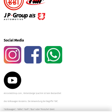
Social Media
Aircooledshop.com , Hintersberger Joachim ist kein Bestandteil
des Volkswagen Konzerns. Die Verwendung der Begriffe "VW",
"Volkswagen", "Käfer", "Golf", "Bus" oder "Porsche" dient