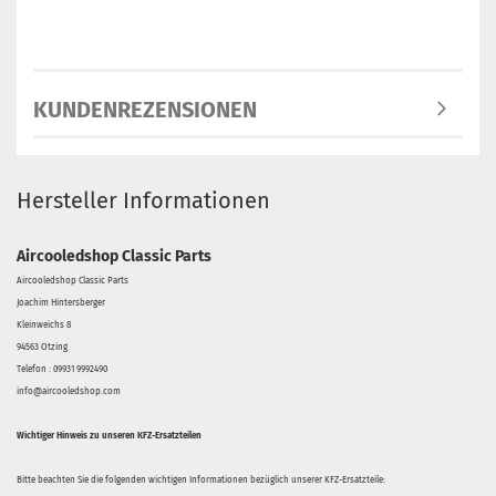
KUNDENREZENSIONEN
Hersteller Informationen
Aircooledshop Classic Parts
Aircooledshop Classic Parts
Joachim Hintersberger
Kleinweichs 8
94563 Otzing
Telefon : 09931 9992490
info@aircooledshop.com
Wichtiger Hinweis zu unseren KFZ-Ersatzteilen
Bitte beachten Sie die folgenden wichtigen Informationen bezüglich unserer KFZ-Ersatzteile: