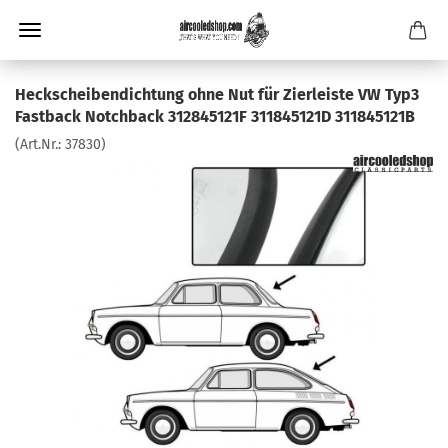
Heckscheibendichtung ohne Nut für Zierleiste VW Typ3
Fastback Notchback 312845121F 311845121D 311845121B
(Art.Nr.:
37830
)