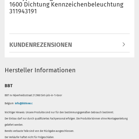
1600 Dichtung Kennzeichenbeleuchtung
311943191
KUNDENREZENSIONEN
Hersteller Informationen
BBT
BBT nv Nijverheidsstraat 21 2960 Sint-job-in-'t-Goor
Belgium
info@bbt4vw.c
Wichtiger Hinweis: Unsere Produkte sind nur für den bestimmungsgemäßen Gebrauch bestimmt.
Der Einbau darf nur durch qualifiziertes Fachpersonal erfolgen. Die Produkte können ohne Montageanleitung
geliefert werden.
Bereits verbaute Teile sind von der Rückgabe ausgeschlossen.
Der Verkäufer haftet nicht für Folgeschäden.