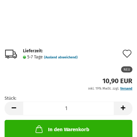
Lieferzeit:
A
5-7 Tage
(Ausland abweichend)
d
NEU
M
10,90 EUR
inkl. 19% MwSt. zzgl.
Versand
Stück:
Stück
In den Warenkorb