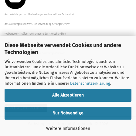
Aircooledshop.com , Hintersberger Joachim ist kein Bestandteil
des Volkswagen Konzerns. Die Verwendung der Begriffe "VW",
"Volkswagen", "Käfer", "Golf", "Bus" oder "Porsche" dient
Diese Webseite verwendet Cookies und andere
der Beschreibung der Teile und stellt in keinem Fall eine direkte
Technologien
Verbindung zu dem Unternehmen "Volkswagen" her/da.
Wir verwenden Cookies und ähnliche Technologien, auch von
Die Beschreibungen, Zeichnungen und Angaben zur
Drittanbietern, um die ordentliche Funktionsweise der Website zu
gewährleisten, die Nutzung unseres Angebotes zu analysieren und
Verwendung sind sorgfältig überprüft worden.
Ihnen ein bestmögliches Einkaufserlebnis bieten zu können. Weitere
Informationen finden Sie in unserer
Datenschutzerklärung
.
Alle Akzeptieren
Vertrag widerrufen
Nur Notwendige
Webshop erstellen
mit Gambio.de © 2026
Weitere Informationen