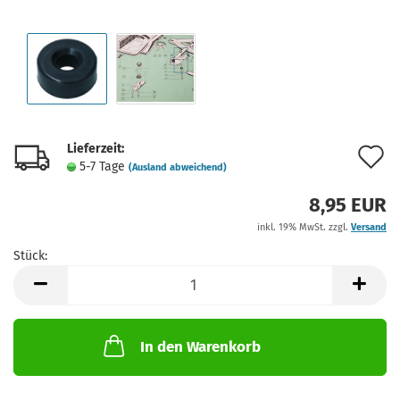
Lieferzeit:
A
5-7 Tage
(Ausland abweichend)
d
8,95 EUR
M
inkl. 19% MwSt. zzgl.
Versand
Stück:
Stück
In den Warenkorb