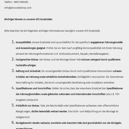
Telefon : 09931 9992490
info@aircooledshop.com
Wichtiger Hinweis zu unseren KFZ-Ersatzteilen
Bitte beachten Sie die folgenden wichtigen Informationen bezüglich unserer KFZ-Ersatzteile:
Kompatibilität:
Unsere Ersatzteile sind ausschließlich für die spezifisch
angegebenen Fahrzeugmodelle
und Anwendungen geeignet
. Prüfen Sie vor dem Kauf sorgfältig die Kompatibilität mit Ihrem Fahrzeug
anhand der Fahrzeuginformationen (z.B. Schlüsselnummern, Baujahr, Herstellerangaben).
Fachgerechter Einbau:
Der Einbau und die Montage dieser Teile
müssen zwingend durch qualifizierte
Fachkräfte erfolgen
.
Haftung und Sicherheit:
Ein unsachgemäßer Einbau durch nicht qualifiziertes Personal kann
schwere
Schäden am Fahrzeug sowie erhebliche Sicherheitsrisiken
(Unfallgefahr) verursachen. Wir übernehmen
keine Haftung für Schäden, die durch unsachgemäße Handhabung oder Installation entstehen.
Spezifikationen und Vorschriften:
Stellen Sie sicher, dass das erworbene Ersatzteil den
Spezifikationen
des Fahrzeugherstellers sowie geltenden nationalen und internationalen Vorschriften
(wie z.B. TÜV-
Vorgaben) entspricht.
Prüfpflicht vor Einbau:
Teile, die falsche Maße oder Spezifikationen aufweisen oder offensichtliche
Mängel zeigen,
dürfen keinesfalls verbaut werden
. Eine Sicht- und Maßprüfung vor der Montage ist
obligatorisch.
Rückgaberecht:
Bereits verbaute, montierte oder benutzte Teile sind grundsätzlich von der Rückgabe
ausgeschlossen.