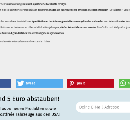
 Teile
müssen zwingend durch qualifizierte Fachkräfte erfolgen
.
 nicht qualifiziertes Personal kann
schwere Schäden am Fahrzeug sowie erhebliche Sicherheitsrisiken
(Unfallgefahr) veru
.
ss das erworbene Ersatzteil den
Spezifikationen des Fahrzeugherstellers sowie geltenden nationalen und internationalen Vor
ifikationen aufweisen oder offensichtliche Mängel zeigen,
dürfen keinesfalls verbaut werden
. Eine Sicht- und Maßprüfung vor
te Teile sind grundsätzlich von der Rückgabe ausgeschlossen.
Sie diese Hinweise gelesen und verstanden haben
tweet
pin it
t
nd 5 Euro abstauben!
nfos zu neuen Produkten sowie
rostfreie Fahrzeuge aus den USA!