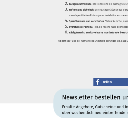
Fachgerechter Einbau:
Der Einbau und die Montage dieser
Haftung und Sicherheit:
Ein unsachgemäßer Einbau durch
unsachgemäße Handhabung oder Installation entstehen
Spezifikationen und Vorschriften:
Stellen Sie sicher, da
Prüfpflicht vor Einbau:
Teile, die falsche Maße oder Spez
Rückgaberecht:
Bereits verbaute, montierte oder benutz
Mit dem Kauf und der Montage des Ersatzteils bestätigen Sie, dass 
teilen
Newsletter bestellen u
Erhalte Angebote, Gutscheine und I
über wöchentlich neu eintreffende 