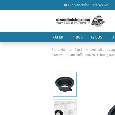
Kundenservice: 099319299490
KÄFER
T1 BUS
T2 BUS
T3
»
»
Startseite
Typ 3
Auspuff , Heizung
Manschette Tankeinfüllstutzen Dichtung Tank