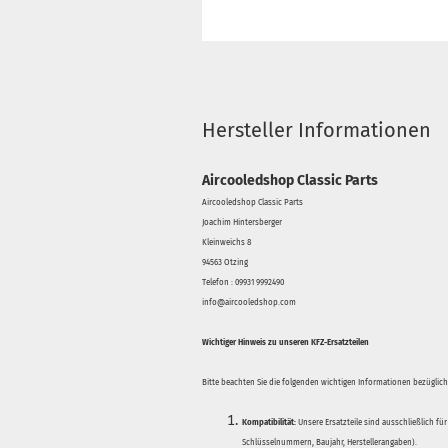
Hersteller Informationen
Aircooledshop Classic Parts
Aircooledshop Classic Parts
Joachim Hintersberger
Kleinweichs 8
94563 Otzing
Telefon : 09931 9992490
info@aircooledshop.com
Wichtiger Hinweis zu unseren KFZ-Ersatzteilen
Bitte beachten Sie die folgenden wichtigen Informationen bezüglich 
Kompatibilität:
Unsere Ersatzteile sind ausschließlich für
Schlüsselnummern, Baujahr, Herstellerangaben).