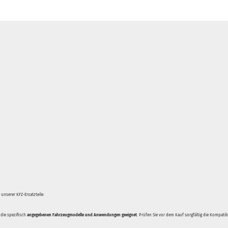
unserer KFZ-Ersatzteile:
 die spezifisch
angegebenen Fahrzeugmodelle und Anwendungen geeignet
. Prüfen Sie vor dem Kauf sorgfältig die Kompati