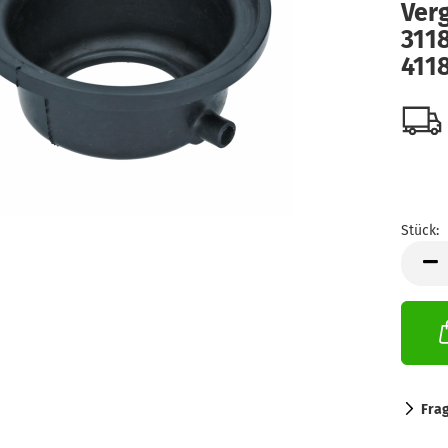
Verg
311
411
Stück:
Stück
Fra