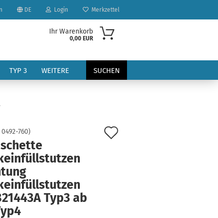
n
DE
Login
Merkzettel
Ihr Warenkorb
0,00 EUR
TYP 3
WEITERE
SUCHEN
A
Auf
:
0492-760
)
schette
den
einfüllstutzen
?
Merkzettel
htung
einfüllstutzen
821443A Typ3 ab
Typ4