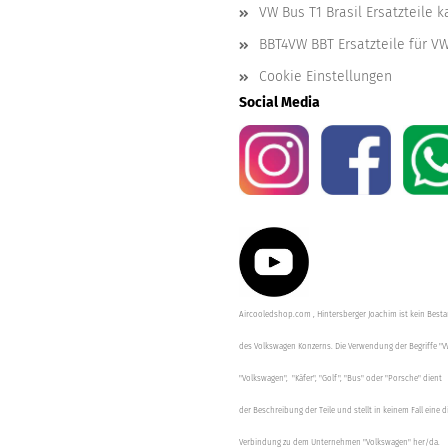
VW Bus T1 Brasil Ersatzteile 
BBT4VW BBT Ersatzteile für V
Cookie Einstellungen
Social Media
Aircooledshop.com , Hintersberger Joachim ist kein Besta
des Volkswagen Konzerns. Die Verwendung der Begriffe "V
"Volkswagen", "Käfer", "Golf", "Bus" oder "Porsche" dient
der Beschreibung der Teile und stellt in keinem Fall eine d
Verbindung zu dem Unternehmen "Volkswagen" her/da.