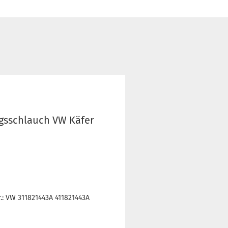
gsschlauch VW Käfer
.: VW 311821443A 411821443A