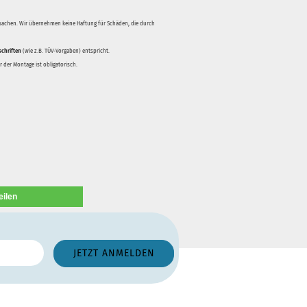
rsachen. Wir übernehmen keine Haftung für Schäden, die durch
schriften
(wie z.B. TÜV-Vorgaben) entspricht.
 der Montage ist obligatorisch.
eilen