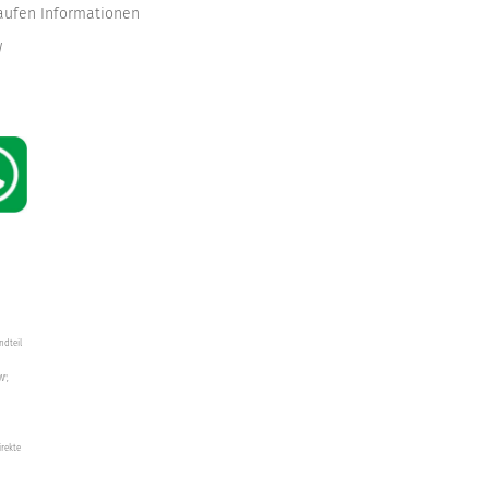
kaufen Informationen
W
ndteil
W",
irekte