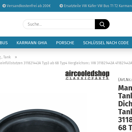
Versandkostenfrei ab 200€
Ersatzteile VW Käfer VW Bus T1 T2 Karman
Sprache auswählen
Suche...
E-Mail
Lieferland
 BUS
KARMANN GHIA
PORSCHE
SCHLÜSSEL NACH CODE
Passwort
»
 , Tank
einfüllstutzen 311821443A Typ3 ab 68 Typ4 Vergleichsnr.: VW 311821443A 411821443
(Art.Nr.
Man
Konto erstellen
Tank
Passwort vergessen
Dic
Tank
311
68 