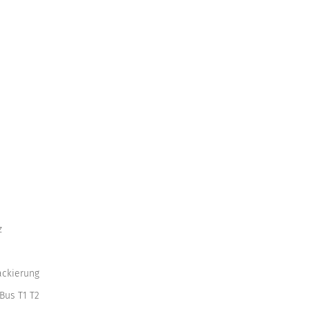
z
ackierung
Bus T1 T2