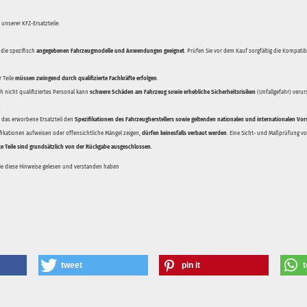
unserer KFZ-Ersatzteile:
 die spezifisch
angegebenen Fahrzeugmodelle und Anwendungen geeignet
. Prüfen Sie vor dem Kauf sorgfältig die Kompati
 Teile
müssen zwingend durch qualifizierte Fachkräfte erfolgen
.
 nicht qualifiziertes Personal kann
schwere Schäden am Fahrzeug sowie erhebliche Sicherheitsrisiken
(Unfallgefahr) veru
.
ss das erworbene Ersatzteil den
Spezifikationen des Fahrzeugherstellers sowie geltenden nationalen und internationalen Vor
ifikationen aufweisen oder offensichtliche Mängel zeigen,
dürfen keinesfalls verbaut werden
. Eine Sicht- und Maßprüfung vor
te Teile sind grundsätzlich von der Rückgabe ausgeschlossen.
Sie diese Hinweise gelesen und verstanden haben
tweet
pin it
t