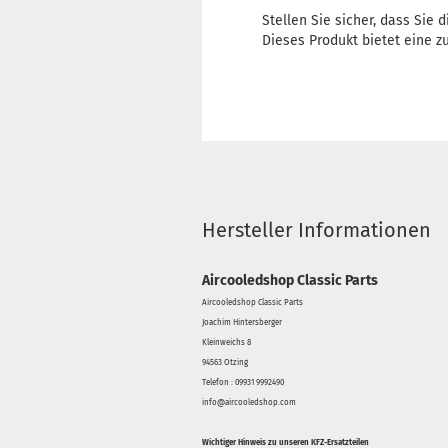
Stellen Sie sicher, dass Sie
Dieses Produkt bietet eine z
Hersteller Informationen
Aircooledshop Classic Parts
Aircooledshop Classic Parts
Joachim Hintersberger
Kleinweichs 8
94563 Otzing
Telefon : 09931 9992490
info@aircooledshop.com
Wichtiger Hinweis zu unseren KFZ-Ersatzteilen