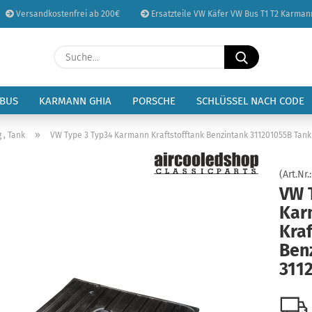
Versandkostenfrei ab 200€
Ersatzteile VW Käfer VW Bus T1 T2 Karman
Sprache auswählen
Suche...
E-Mail
Lieferland
 BUS
KARMANN GHIA
PORSCHE
SCHLÜSSEL NACH CODE
Passwort
»
 , Tank
VW Type 3 Typ34 Karmann Kraftstofftank Benzintank 311201055B Tank
(Art.Nr.
VW 
Kar
Konto erstellen
Kraf
Passwort vergessen
Ben
311