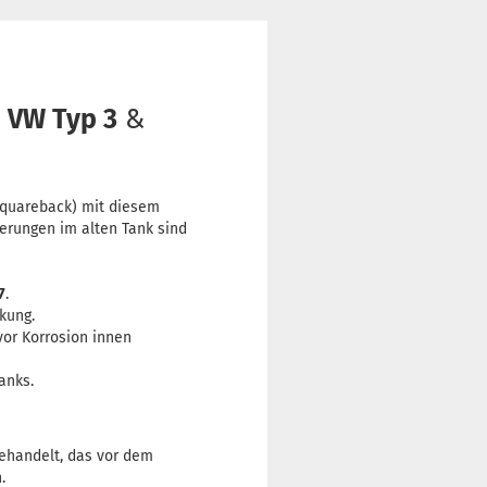
n VW Typ 3
&
 Squareback) mit diesem
gerungen im alten Tank sind
7
.
kung.
vor Korrosion innen
anks.
behandelt, das vor dem
.