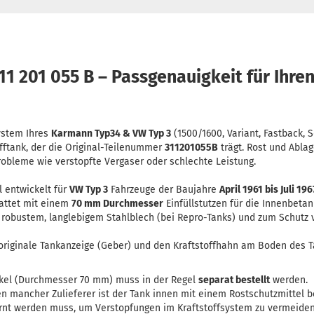
11 201 055 B – Passgenauigkeit für Ihre
ystem Ihres
Karmann Typ34 & VW Typ 3
(1500/1600, Variant, Fastback,
fftank, der die Original-Teilenummer
311201055B
trägt. Rost und Abla
obleme wie verstopfte Vergaser oder schlechte Leistung.
l entwickelt für
VW Typ 3
Fahrzeuge der Baujahre
April 1961 bis Juli 196
attet mit einem
70 mm Durchmesser
Einfüllstutzen für die Innenbetan
 robustem, langlebigem Stahlblech (bei Repro-Tanks) und zum Schutz 
 originale Tankanzeige (Geber) und den Kraftstoffhahn am Boden des T
kel (Durchmesser 70 mm) muss in der Regel
separat bestellt
werden.
n mancher Zulieferer ist der Tank innen mit einem Rostschutzmittel 
ernt werden muss, um Verstopfungen im Kraftstoffsystem zu vermeiden