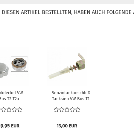
DIESEN ARTIKEL BESTELLTEN, HABEN AUCH FOLGENDE 
nkdeckel VW
Benzintankanschluß
Bus T2 T2a
Tanksieb VW Bus T1
7-7.1971 Käfer
T2a T2b 8.67.-1975...
Karmann...
19,95 EUR
13,00 EUR