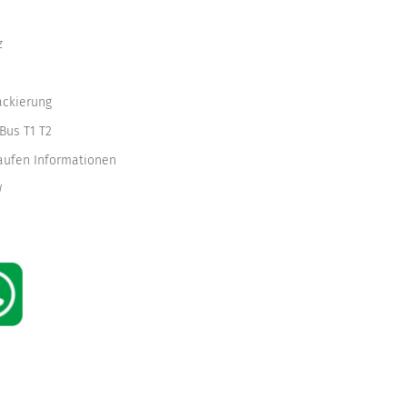
z
ackierung
Bus T1 T2
kaufen Informationen
W