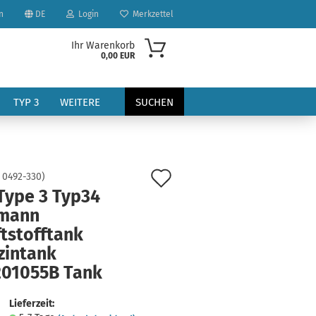
n
DE
Login
Merkzettel
Ihr Warenkorb
0,00 EUR
TYP 3
WEITERE
SUCHEN
Auf
:
0492-330
)
Type 3 Typ34
den
mann
Merkzettel
tstofftank
?
zintank
201055B Tank
Lieferzeit: