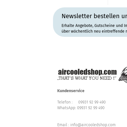
Newsletter bestellen u
Erhalte Angebote, Gutscheine und I
über wöchentlich neu eintreffende 
Kundenservice
Telefon :
09931 92 99 490
WhatsApp:
09931 92 99 490
Email : info@aircooledshop.com