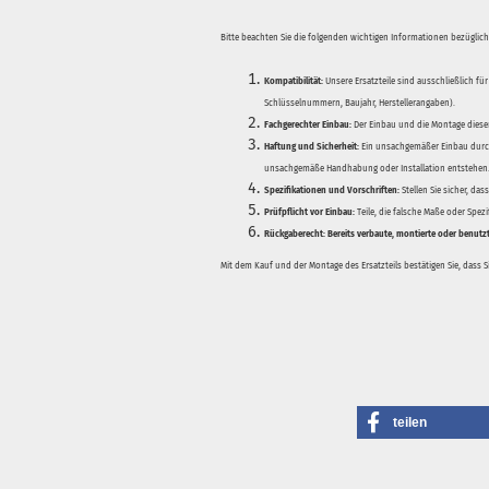
Bitte beachten Sie die folgenden wichtigen Informationen bezüglich 
Kompatibilität:
Unsere Ersatzteile sind ausschließlich für
Schlüsselnummern, Baujahr, Herstellerangaben).
Fachgerechter Einbau:
Der Einbau und die Montage dieser
Haftung und Sicherheit:
Ein unsachgemäßer Einbau durch
unsachgemäße Handhabung oder Installation entstehen
Spezifikationen und Vorschriften:
Stellen Sie sicher, da
Prüfpflicht vor Einbau:
Teile, die falsche Maße oder Spez
Rückgaberecht:
Bereits verbaute, montierte oder benutz
Mit dem Kauf und der Montage des Ersatzteils bestätigen Sie, dass 
teilen