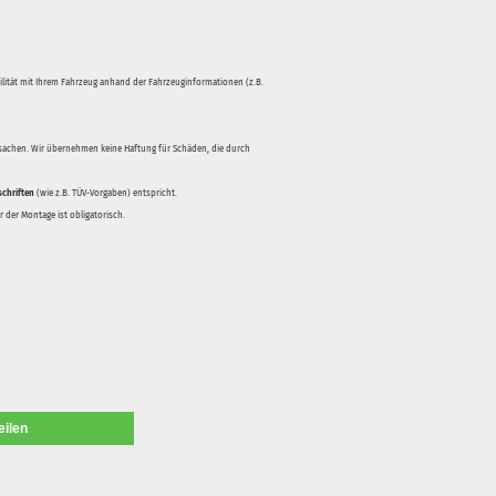
bilität mit Ihrem Fahrzeug anhand der Fahrzeuginformationen (z.B.
rsachen. Wir übernehmen keine Haftung für Schäden, die durch
schriften
(wie z.B. TÜV-Vorgaben) entspricht.
 der Montage ist obligatorisch.
eilen