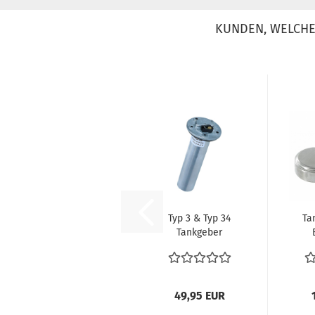
KUNDEN, WELCHE 
Typ 3 & Typ 34
Ta
Tankgeber
311919051
196
49,95 EUR