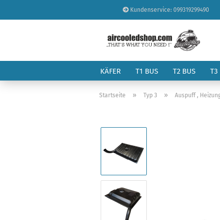
Kundenservice: 099319299490
KÄFER
T1 BUS
T2 BUS
T3
»
»
Startseite
Typ 3
Auspuff , Heizung