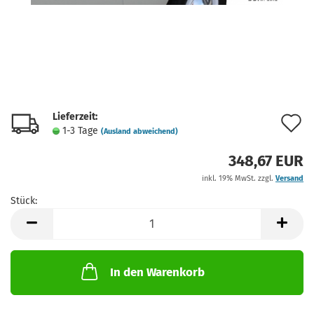
Lieferzeit:
A
1-3 Tage
(Ausland abweichend)
d
348,67 EUR
M
inkl. 19% MwSt. zzgl.
Versand
Stück:
Stück
In den Warenkorb