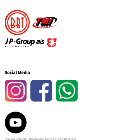
Social Media
Aircooledshop.com , Hintersberger Joachim ist kein Bestandteil