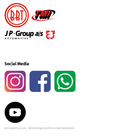
Social Media
Aircooledshop.com , Hintersberger Joachim ist kein Bestandteil