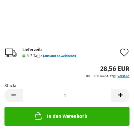
Lieferzeit:
A
5-7 Tage
(Ausland abweichend)
d
28,56 EUR
M
inkl. 19% MwSt. zzgl.
Versand
Stück:
Stück
In den Warenkorb