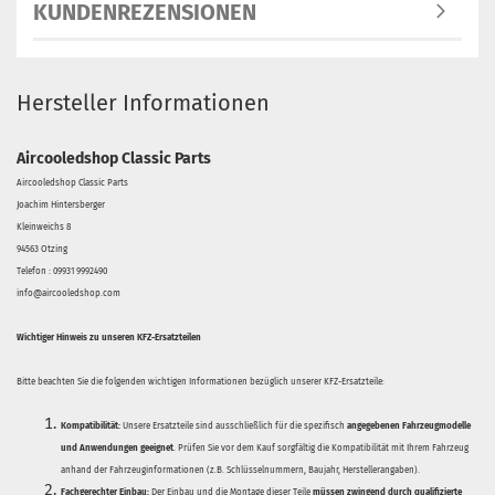
KUNDENREZENSIONEN
Hersteller Informationen
Aircooledshop Classic Parts
Aircooledshop Classic Parts
Joachim Hintersberger
Kleinweichs 8
94563 Otzing
Telefon : 09931 9992490
info@aircooledshop.com
Wichtiger Hinweis zu unseren KFZ-Ersatzteilen
Bitte beachten Sie die folgenden wichtigen Informationen bezüglich unserer KFZ-Ersatzteile:
Kompatibilität:
Unsere Ersatzteile sind ausschließlich für die spezifisch
angegebenen Fahrzeugmodelle
und Anwendungen geeignet
. Prüfen Sie vor dem Kauf sorgfältig die Kompatibilität mit Ihrem Fahrzeug
anhand der Fahrzeuginformationen (z.B. Schlüsselnummern, Baujahr, Herstellerangaben).
Fachgerechter Einbau:
Der Einbau und die Montage dieser Teile
müssen zwingend durch qualifizierte