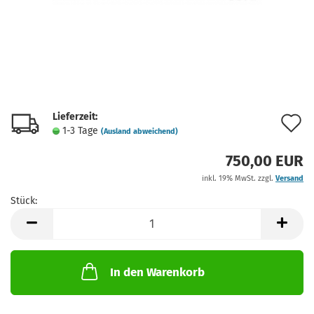
Lieferzeit:
A
1-3 Tage
(Ausland abweichend)
d
750,00 EUR
M
inkl. 19% MwSt. zzgl.
Versand
Stück:
Stück
In den Warenkorb