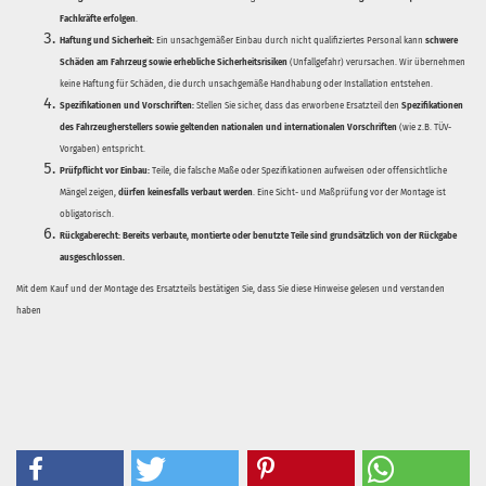
Fachkräfte erfolgen
.
Haftung und Sicherheit:
Ein unsachgemäßer Einbau durch nicht qualifiziertes Personal kann
schwere
Schäden am Fahrzeug sowie erhebliche Sicherheitsrisiken
(Unfallgefahr) verursachen. Wir übernehmen
keine Haftung für Schäden, die durch unsachgemäße Handhabung oder Installation entstehen.
Spezifikationen und Vorschriften:
Stellen Sie sicher, dass das erworbene Ersatzteil den
Spezifikationen
des Fahrzeugherstellers sowie geltenden nationalen und internationalen Vorschriften
(wie z.B. TÜV-
Vorgaben) entspricht.
Prüfpflicht vor Einbau:
Teile, die falsche Maße oder Spezifikationen aufweisen oder offensichtliche
Mängel zeigen,
dürfen keinesfalls verbaut werden
. Eine Sicht- und Maßprüfung vor der Montage ist
obligatorisch.
Rückgaberecht:
Bereits verbaute, montierte oder benutzte Teile sind grundsätzlich von der Rückgabe
ausgeschlossen.
Mit dem Kauf und der Montage des Ersatzteils bestätigen Sie, dass Sie diese Hinweise gelesen und verstanden
haben