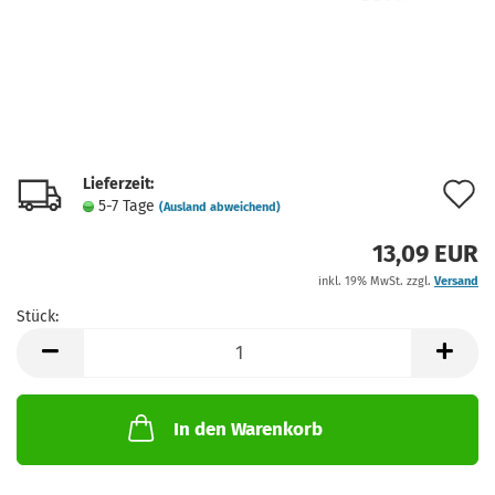
Lieferzeit:
A
5-7 Tage
(Ausland abweichend)
d
13,09 EUR
M
inkl. 19% MwSt. zzgl.
Versand
Stück:
Stück
In den Warenkorb