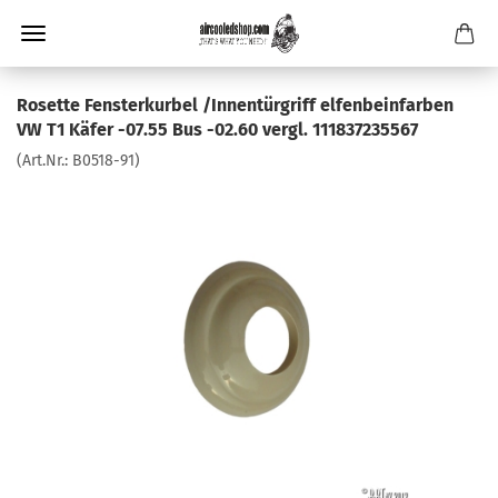
Rosette Fensterkurbel /Innentürgriff elfenbeinfarben
VW T1 Käfer -07.55 Bus -02.60 vergl. 111837235567
(Art.Nr.:
B0518-91
)