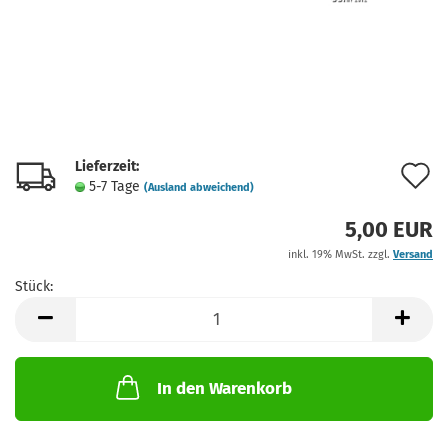
Lieferzeit:
A
5-7 Tage
(Ausland abweichend)
d
5,00 EUR
M
inkl. 19% MwSt. zzgl.
Versand
Stück:
Stück
In den Warenkorb