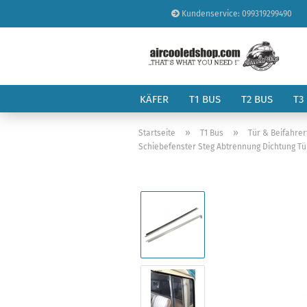
Kundenservice: 099319299490
KÄFER
T1 BUS
T2 BUS
T3
»
»
Startseite
T1 Bus
Tür & Beifahrer
Schiebefenster Steg Abtrennung Dichtung Tür