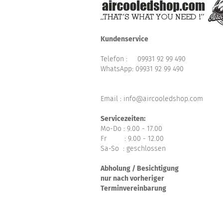
Kundenservice
Telefon :
09931 92 99 490
WhatsApp:
09931 92 99 490
Email : info@aircooledshop.com
Servicezeiten:
Mo-Do : 9.00 - 17.00
Fr : 9.00 - 12.00
Sa-So : geschlossen
Abholung / Besichtigung
nur nach vorheriger
Terminvereinbarung