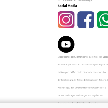
Social Media
Aircooledshop.com , Hintersberger Joachim ist kein Besta
des Volkswagen Konzerns. Die Verwendung der Begriffe "V
"Volkswagen", "Käfer", "Golf", "Bus" oder "Porsche" dient
der Beschreibung der Teile und stellt in keinem Fall eine d
Verbindung zu dem Unternehmen "Volkswagen" her/da.
Die Beschreibungen, Zeichnungen und Angaben zur
Verwendung sind sorgfältig überprüft worden.