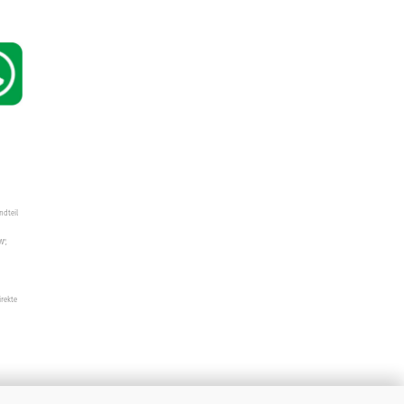
ndteil
W",
irekte