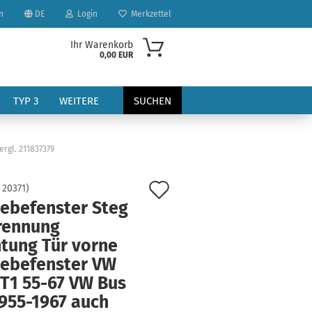
n
DE
Login
Merkzettel
Ihr Warenkorb
0,00 EUR
TYP 3
WEITERE
SUCHEN
rgl. 211837379
Auf
:
20371
)
iebefenster Steg
den
rennung
?
Merkzettel
htung Tür vorne
iebefenster VW
 T1 55-67 VW Bus
1955-1967 auch