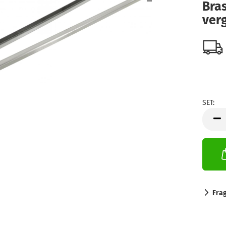
Bras
verg
SET:
SET
Fra