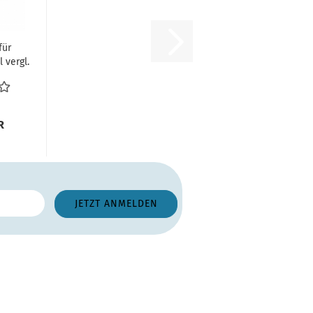
für
 vergl.
505
chloß...
R