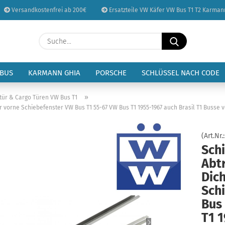
Versandkostenfrei ab 200€
Ersatzteile VW Käfer VW Bus T1 T2 Karman
Sprache auswählen
Suche...
E-Mail
Lieferland
 BUS
KARMANN GHIA
PORSCHE
SCHLÜSSEL NACH CODE
Passwort
»
tür & Cargo Türen VW Bus T1
 vorne Schiebefenster VW Bus T1 55-67 VW Bus T1 1955-1967 auch Brasil T1 Busse ve
(Art.Nr.
Sch
Konto erstellen
Abt
Passwort vergessen
Dic
Sch
Bus
T1 