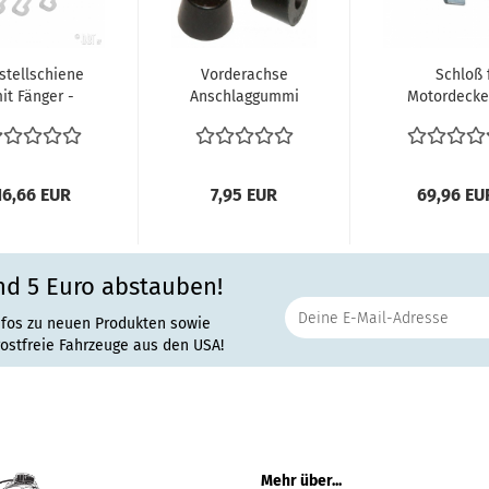
stellschiene
Vorderachse
Schloß 
it Fänger -
Anschlaggummi
Motordeckel
Bus (4st)
Anschlagpuffer
261827
elstahl VW...
Tragarme VW...
Motordeckels
16,66 EUR
7,95 EUR
69,96 EU
nd 5 Euro abstauben!
nfos zu neuen Produkten sowie
rostfreie Fahrzeuge aus den USA!
Mehr über...