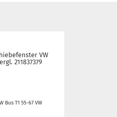
chiebefenster VW
vergl. 211837379
W Bus T1 55-67 VW