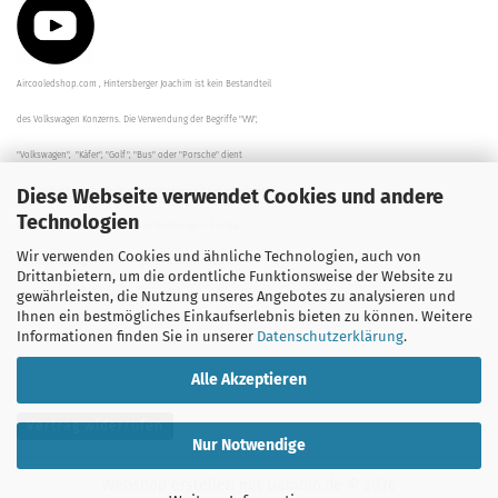
Aircooledshop.com , Hintersberger Joachim ist kein Bestandteil
des Volkswagen Konzerns. Die Verwendung der Begriffe "VW",
"Volkswagen", "Käfer", "Golf", "Bus" oder "Porsche" dient
Diese Webseite verwendet Cookies und andere
der Beschreibung der Teile und stellt in keinem Fall eine direkte
Technologien
Verbindung zu dem Unternehmen "Volkswagen" her/da.
Wir verwenden Cookies und ähnliche Technologien, auch von
Die Beschreibungen, Zeichnungen und Angaben zur
Drittanbietern, um die ordentliche Funktionsweise der Website zu
gewährleisten, die Nutzung unseres Angebotes zu analysieren und
Verwendung sind sorgfältig überprüft worden.
Ihnen ein bestmögliches Einkaufserlebnis bieten zu können. Weitere
Informationen finden Sie in unserer
Datenschutzerklärung
.
Alle Akzeptieren
Vertrag widerrufen
Nur Notwendige
Webshop erstellen
mit Gambio.de © 2026