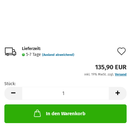
Lieferzeit:
A
5-7 Tage
(Ausland abweichend)
d
135,90 EUR
M
inkl. 19% MwSt. zzgl.
Versand
Stück:
Stück
In den Warenkorb