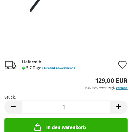
Lieferzeit:
A
5-7 Tage
(Ausland abweichend)
d
129,00 EUR
M
inkl. 19% MwSt. zzgl.
Versand
Stück:
Stück
In den Warenkorb