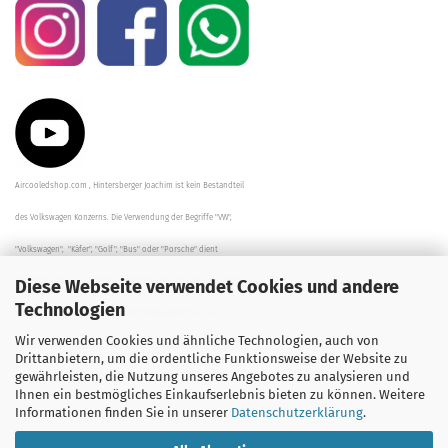
Aircooledshop.com , Hintersberger Joachim ist kein Bestandteil
des Volkswagen Konzerns. Die Verwendung der Begriffe "VW",
"Volkswagen", "Käfer", "Golf", "Bus" oder "Porsche" dient
Diese Webseite verwendet Cookies und andere
der Beschreibung der Teile und stellt in keinem Fall eine direkte
Technologien
Verbindung zu dem Unternehmen "Volkswagen" her/da.
Wir verwenden Cookies und ähnliche Technologien, auch von
Die Beschreibungen, Zeichnungen und Angaben zur
Drittanbietern, um die ordentliche Funktionsweise der Website zu
gewährleisten, die Nutzung unseres Angebotes zu analysieren und
Verwendung sind sorgfältig überprüft worden.
Ihnen ein bestmögliches Einkaufserlebnis bieten zu können. Weitere
Informationen finden Sie in unserer
Datenschutzerklärung
.