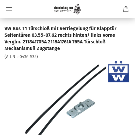
VW Bus T1 Türschloß mit Verriegelung für Klapptür
Seitentüren 03.55-07.62 rechts hinten/ links vorne
Verglnr. 211841705A 211841761A 765A Türschloß
Mechanismuß Zugstange
(Art.Nr.:
0436-535
)