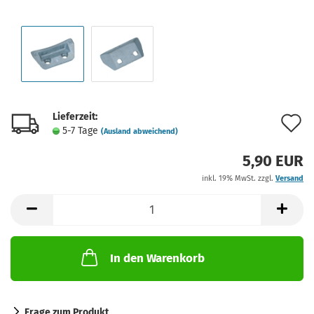
Lieferzeit:
A
5-7 Tage
(Ausland abweichend)
d
5,90 EUR
M
inkl. 19% MwSt. zzgl.
Versand
In den Warenkorb
Frage zum Produkt