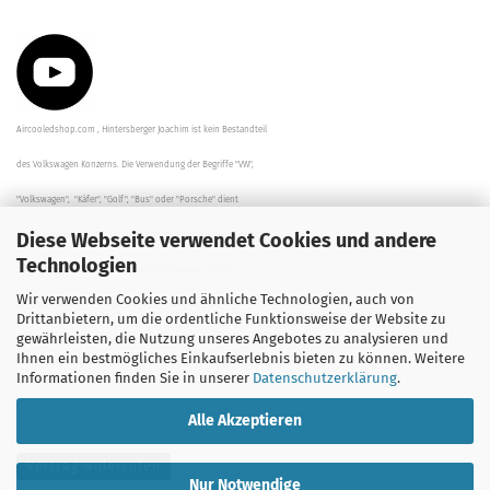
Aircooledshop.com , Hintersberger Joachim ist kein Bestandteil
des Volkswagen Konzerns. Die Verwendung der Begriffe "VW",
"Volkswagen", "Käfer", "Golf", "Bus" oder "Porsche" dient
Diese Webseite verwendet Cookies und andere
der Beschreibung der Teile und stellt in keinem Fall eine direkte
Technologien
Verbindung zu dem Unternehmen "Volkswagen" her/da.
Wir verwenden Cookies und ähnliche Technologien, auch von
Die Beschreibungen, Zeichnungen und Angaben zur
Drittanbietern, um die ordentliche Funktionsweise der Website zu
gewährleisten, die Nutzung unseres Angebotes zu analysieren und
Verwendung sind sorgfältig überprüft worden.
Ihnen ein bestmögliches Einkaufserlebnis bieten zu können. Weitere
Informationen finden Sie in unserer
Datenschutzerklärung
.
Alle Akzeptieren
Vertrag widerrufen
Nur Notwendige