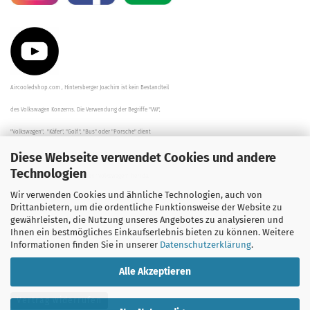
Aircooledshop.com , Hintersberger Joachim ist kein Bestandteil
des Volkswagen Konzerns. Die Verwendung der Begriffe "VW",
"Volkswagen", "Käfer", "Golf", "Bus" oder "Porsche" dient
Diese Webseite verwendet Cookies und andere
der Beschreibung der Teile und stellt in keinem Fall eine direkte
Technologien
Verbindung zu dem Unternehmen "Volkswagen" her/da.
Wir verwenden Cookies und ähnliche Technologien, auch von
Die Beschreibungen, Zeichnungen und Angaben zur
Drittanbietern, um die ordentliche Funktionsweise der Website zu
gewährleisten, die Nutzung unseres Angebotes zu analysieren und
Verwendung sind sorgfältig überprüft worden.
Ihnen ein bestmögliches Einkaufserlebnis bieten zu können. Weitere
Informationen finden Sie in unserer
Datenschutzerklärung
.
Alle Akzeptieren
Vertrag widerrufen