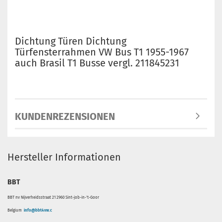
Dichtung Türen Dichtung
Türfensterrahmen VW Bus T1 1955-1967
auch Brasil T1 Busse vergl. 211845231
KUNDENREZENSIONEN
Hersteller Informationen
BBT
BBT nv Nijverheidsstraat 21 2960 Sint-job-in-'t-Goor
Belgium
info@bbt4vw.c