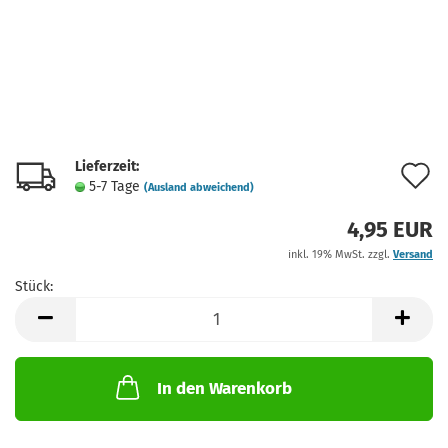
Lieferzeit:
A
5-7 Tage
(Ausland abweichend)
d
4,95 EUR
M
inkl. 19% MwSt. zzgl.
Versand
Stück:
Stück
In den Warenkorb