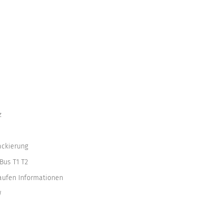
z
ackierung
Bus T1 T2
kaufen Informationen
W