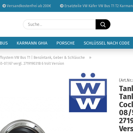
Versandkostenfrei ab 200€
Ersatzteile VW Käfer VW Bus T1 T2 Karman
Sprache auswählen
Suche...
E-Mail
Lieferland
 BUS
KARMANN GHIA
PORSCHE
SCHLÜSSEL NACH CODE
Passwort
»
ffsystem VW Bus T1 | Benzintank, Geber & Schläuche
-07/67 vergl. 271919031B 6 Volt Version
(Art.Nr.
Tan
Konto erstellen
Tan
Passwort vergessen
Coc
08/5
271
Ver