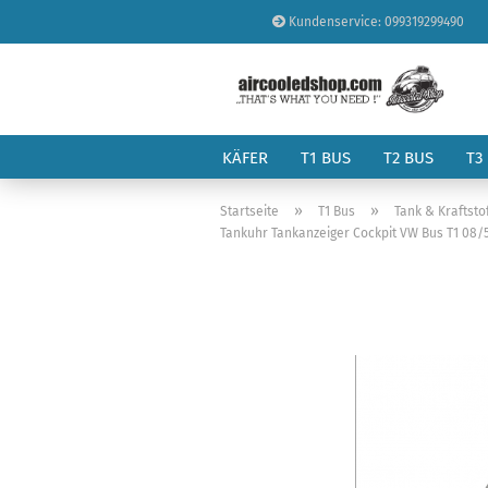
Kundenservice: 099319299490
KÄFER
T1 BUS
T2 BUS
T3
»
»
Startseite
T1 Bus
Tank & Kraftsto
Tankuhr Tankanzeiger Cockpit VW Bus T1 08/55