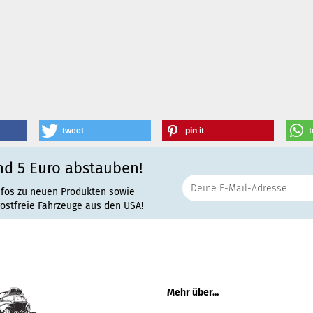
tweet
pin it
t
nd 5 Euro abstauben!
nfos zu neuen Produkten sowie
rostfreie Fahrzeuge aus den USA!
Mehr über...