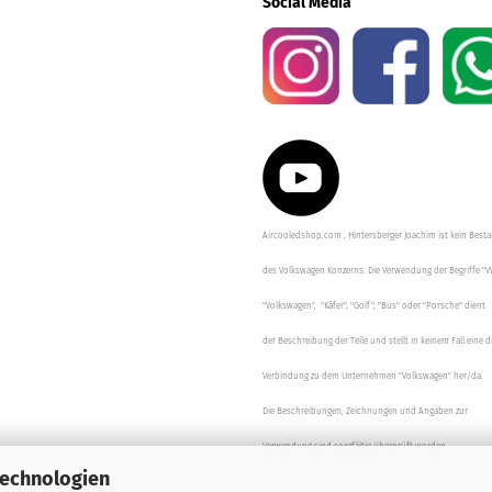
Social Media
Aircooledshop.com , Hintersberger Joachim ist kein Besta
des Volkswagen Konzerns. Die Verwendung der Begriffe "V
"Volkswagen", "Käfer", "Golf", "Bus" oder "Porsche" dient
der Beschreibung der Teile und stellt in keinem Fall eine d
Verbindung zu dem Unternehmen "Volkswagen" her/da.
Die Beschreibungen, Zeichnungen und Angaben zur
Verwendung sind sorgfältig überprüft worden.
Technologien