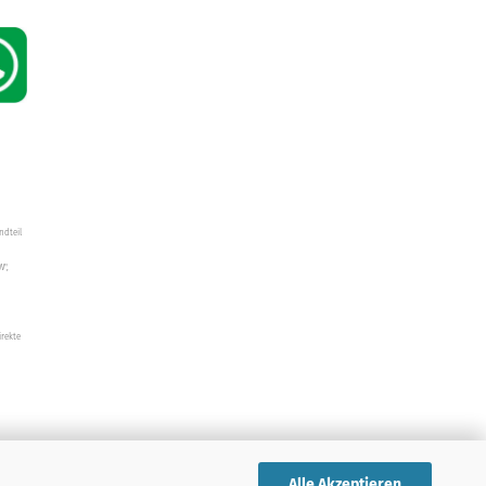
ndteil
W",
irekte
Alle Akzeptieren