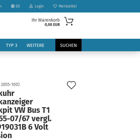
n
DE
Login
Merkzettel
Ihr Warenkorb
0,00 EUR
TYP 3
WEITERE
SUCHEN
Auf
:
2655-100
)
kuhr
den
kanzeiger
?
Merkzettel
kpit VW Bus T1
5-07/67 vergl.
919031B 6 Volt
sion