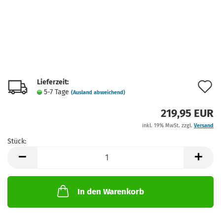
Lieferzeit:
A
5-7 Tage
(Ausland abweichend)
d
219,95 EUR
M
inkl. 19% MwSt. zzgl.
Versand
Stück:
Stück
In den Warenkorb