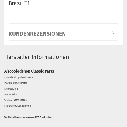
Brasil T1
KUNDENREZENSIONEN
Hersteller Informationen
Aircooledshop Classic Parts
Aircooledshop Classic Parts
Joachim Hintersberger
Kleinweichs 8
94563 Otzing
Telefon : 09931 9992490
info@aircooledshop.com
Wichtiger Hinweis zu unseren KFZ-Ersatzteilen