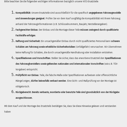
Bitte beachten Sie die folgenden wichtigen Informationen bezüglich unserer KFZ-Ersatzteile:
Kompatibilität:
Unsere Ersatzteile sind ausschließlich für die spezifisch
angegebenen Fahrzeugmodelle
und Anwendungen geeignet
. Prüfen Sie vor dem Kauf sorgfältig die Kompatibilität mit Ihrem Fahrzeug
anhand der Fahrzeuginformationen (z.B. Schlüsselnummern, Baujahr, Herstellerangaben).
Fachgerechter Einbau:
Der Einbau und die Montage dieser Teile
müssen zwingend durch qualifizierte
Fachkräfte erfolgen
.
Haftung und Sicherheit:
Ein unsachgemäßer Einbau durch nicht qualifiziertes Personal kann
schwere
Schäden am Fahrzeug sowie erhebliche Sicherheitsrisiken
(Unfallgefahr) verursachen. Wir übernehmen
keine Haftung für Schäden, die durch unsachgemäße Handhabung oder Installation entstehen.
Spezifikationen und Vorschriften:
Stellen Sie sicher, dass das erworbene Ersatzteil den
Spezifikationen
des Fahrzeugherstellers sowie geltenden nationalen und internationalen Vorschriften
(wie z.B. TÜV-
Vorgaben) entspricht.
Prüfpflicht vor Einbau:
Teile, die falsche Maße oder Spezifikationen aufweisen oder offensichtliche
Mängel zeigen,
dürfen keinesfalls verbaut werden
. Eine Sicht- und Maßprüfung vor der Montage ist
obligatorisch.
Rückgaberecht:
Bereits verbaute, montierte oder benutzte Teile sind grundsätzlich von der Rückgabe
ausgeschlossen.
Mit dem Kauf und der Montage des Ersatzteils bestätigen Sie, dass Sie diese Hinweise gelesen und verstanden
haben