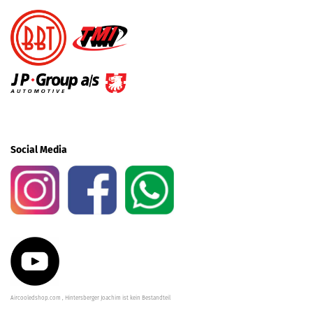
Social Media
Aircooledshop.com , Hintersberger Joachim ist kein Bestandteil