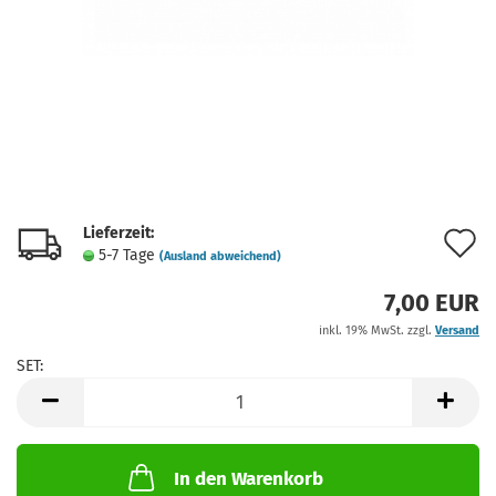
Lieferzeit:
A
5-7 Tage
(Ausland abweichend)
d
7,00 EUR
M
inkl. 19% MwSt. zzgl.
Versand
SET:
SET
In den Warenkorb