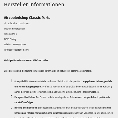
Hersteller Informationen
Aircooledshop Classic Parts
Aircooledshop Classic Parts
Joachim Hintersberger
Kleinweichs 8
94563 Otzing
Telefon : 09931 9992490
info@aircooledshop.com
Wichtiger Hinweis zu unseren KFZ-Ersatzteilen
Bitte beachten Sie die folgenden wichtigen Informationen bezüglich unserer KFZ-Ersatzteile:
Kompatibilität:
Unsere Ersatzteile sind ausschließlich für die spezifisch
angegebenen Fahrzeugmodelle
und Anwendungen geeignet
. Prüfen Sie vor dem Kauf sorgfältig die Kompatibilität mit Ihrem Fahrzeug
anhand der Fahrzeuginformationen (z.B. Schlüsselnummern, Baujahr, Herstellerangaben).
Fachgerechter Einbau:
Der Einbau und die Montage dieser Teile
müssen zwingend durch qualifizierte
Fachkräfte erfolgen
.
Haftung und Sicherheit:
Ein unsachgemäßer Einbau durch nicht qualifiziertes Personal kann
schwere
Schäden am Fahrzeug sowie erhebliche Sicherheitsrisiken
(Unfallgefahr) verursachen. Wir übernehmen