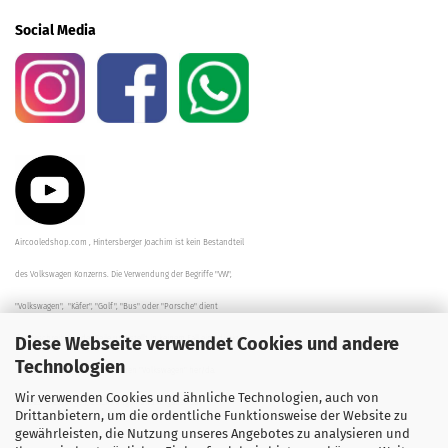
Social Media
Aircooledshop.com , Hintersberger Joachim ist kein Bestandteil
des Volkswagen Konzerns. Die Verwendung der Begriffe "VW",
"Volkswagen", "Käfer", "Golf", "Bus" oder "Porsche" dient
Diese Webseite verwendet Cookies und andere
der Beschreibung der Teile und stellt in keinem Fall eine direkte
Technologien
Verbindung zu dem Unternehmen "Volkswagen" her/da.
Wir verwenden Cookies und ähnliche Technologien, auch von
Die Beschreibungen, Zeichnungen und Angaben zur
Drittanbietern, um die ordentliche Funktionsweise der Website zu
gewährleisten, die Nutzung unseres Angebotes zu analysieren und
Verwendung sind sorgfältig überprüft worden.