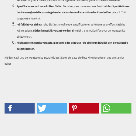
keine Haftung für Schäden, die durch unsachgemäße Handhabung oder Installation entstehen.
Spezifikationen und Vorschriften:
Stellen Sie sicher, dass das erworbene Ersatzteil den
Spezifikationen
des Fahrzeugherstellers sowie geltenden nationalen und internationalen Vorschriften
(wie z.B. TÜV-
Vorgaben) entspricht.
Prüfpflicht vor Einbau:
Teile, die falsche Maße oder Spezifikationen aufweisen oder offensichtliche
Mängel zeigen,
dürfen keinesfalls verbaut werden
. Eine Sicht- und Maßprüfung vor der Montage ist
obligatorisch.
Rückgaberecht:
Bereits verbaute, montierte oder benutzte Teile sind grundsätzlich von der Rückgabe
ausgeschlossen.
Mit dem Kauf und der Montage des Ersatzteils bestätigen Sie, dass Sie diese Hinweise gelesen und verstanden
haben