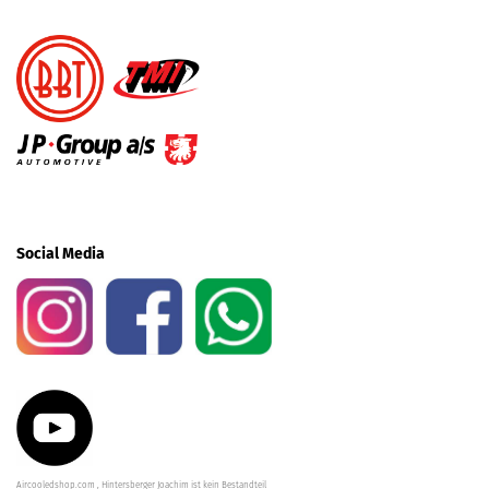
Social Media
Aircooledshop.com , Hintersberger Joachim ist kein Bestandteil