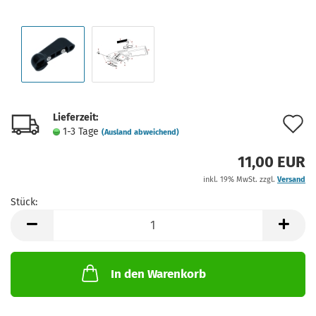
Lieferzeit:
A
1-3 Tage
(Ausland abweichend)
d
11,00 EUR
M
inkl. 19% MwSt. zzgl.
Versand
Stück:
Stück
In den Warenkorb