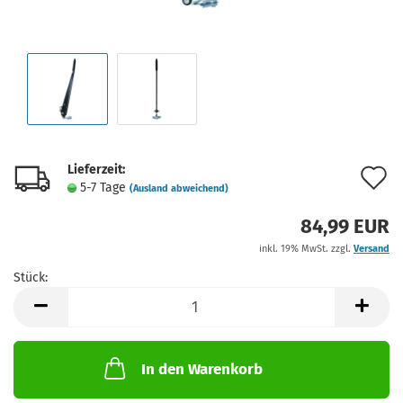
Lieferzeit:
A
5-7 Tage
(Ausland abweichend)
d
84,99 EUR
M
inkl. 19% MwSt. zzgl.
Versand
Stück:
Stück
In den Warenkorb