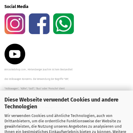
Social Media
Aircooledshop.com , Hintersberger Joachim ist kein Bestandteil
des Volkswagen Konzerns. Die Verwendung der Begriffe "VW",
"Volkswagen", "Käfer", "Golf", "Bus" oder "Porsche" dient
Diese Webseite verwendet Cookies und andere
der Beschreibung der Teile und stellt in keinem Fall eine direkte
Technologien
Verbindung zu dem Unternehmen "Volkswagen" her/da.
Wir verwenden Cookies und ähnliche Technologien, auch von
Die Beschreibungen, Zeichnungen und Angaben zur
Drittanbietern, um die ordentliche Funktionsweise der Website zu
gewährleisten, die Nutzung unseres Angebotes zu analysieren und
Verwendung sind sorgfältig überprüft worden.
Ihnen ein bestmögliches Einkaufserlebnis bieten zu können. Weitere