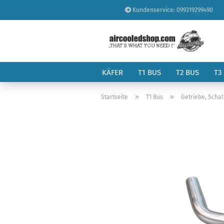
Kundenservice: 099319299490
KÄFER
T1 BUS
T2 BUS
T3
»
»
Startseite
T1 Bus
Getriebe, Schal