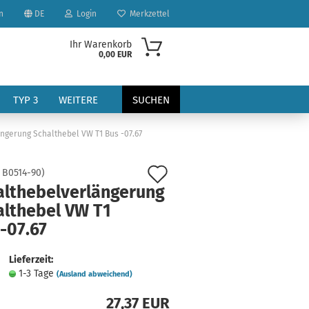
n
DE
Login
Merkzettel
Ihr Warenkorb
0,00 EUR
TYP 3
WEITERE
SUCHEN
ngerung Schalthebel VW T1 Bus -07.67
Auf
:
B0514-90
)
althebelverlängerung
den
althebel VW T1
Merkzettel
-07.67
?
Lieferzeit:
1-3 Tage
(Ausland abweichend)
27,37 EUR