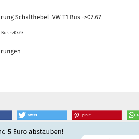
rung Schalthebel VW T1 Bus ->07.67
r Bus ->07.67
erungen
tweet
pin it
t
nd 5 Euro abstauben!