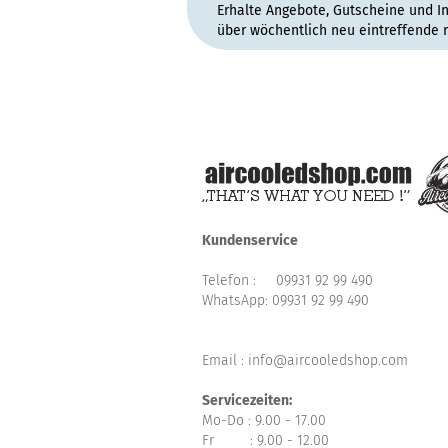
Erhalte Angebote, Gutscheine und I
über wöchentlich neu eintreffende 
Kundenservice
Telefon :
09931 92 99 490
WhatsApp:
09931 92 99 490
Email : info@aircooledshop.com
Servicezeiten:
Mo-Do : 9.00 - 17.00
Fr : 9.00 - 12.00