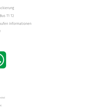
ackierung
Bus T1 T2
kaufen Informationen
W
ndteil
W",