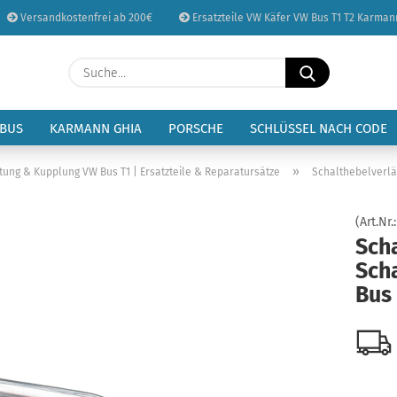
Versandkostenfrei ab 200€
Ersatzteile VW Käfer VW Bus T1 T2 Karman
Sprache auswählen
Suche...
E-Mail
Lieferland
 BUS
KARMANN GHIA
PORSCHE
SCHLÜSSEL NACH CODE
Passwort
»
tung & Kupplung VW Bus T1 | Ersatzteile & Reparatursätze
Schalthebelverlä
(Art.Nr.
Sch
Sch
Konto erstellen
Bus 
Passwort vergessen