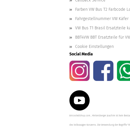
Callback Service
Farben VW Bus T2 Farbcode L
Fahrgestellnummer VW Käfer 
VW Bus T1 Brasil Ersatzteile 
BBT4VW BBT Ersatzteile für V
Cookie Einstellungen
Social Media
Aircooledshop.com , Hintersberger Joachim ist kein Besta
des Volkswagen Konzerns. Die Verwendung der Begriffe "V