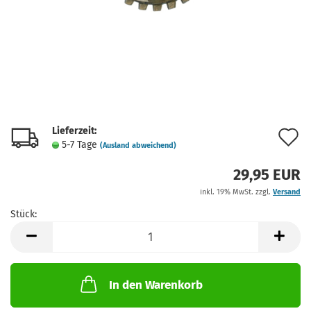
Lieferzeit:
A
5-7 Tage
(Ausland abweichend)
d
29,95 EUR
M
inkl. 19% MwSt. zzgl.
Versand
Stück:
Stück
In den Warenkorb