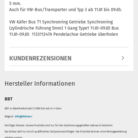
5 mm.
Auch für VW-Bus/Transporter und Typ 3 ab 11.61 bis 09.65.
VW Käfer Bus T1 Synchronring Getriebe Synchronring
(zylindrische Führung 5mm) 1 Gang Type1 11.61-09.65 Bus
11.61-09.65 113311247A Pendelachse Getriebe überholen
KUNDENREZENSIONEN
Hersteller Informationen
BBT
BBT nv Nijverheidsstraat 21 2960 Sint-job-in-'t-Goor
Belgium
info@bbt4vw.c
Wichtiger Hinweis: Unsere Produkte sind nur für den bestimmungsgemäßen Gebrauch bestimmt.
Der Einbau darf nur durch qualifiziertes Fachpersonal erfolgen. Die Produkte können ohne Montageanleitung
geliefert werden.