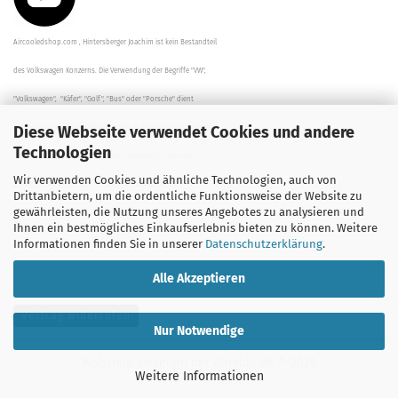
Aircooledshop.com , Hintersberger Joachim ist kein Bestandteil
des Volkswagen Konzerns. Die Verwendung der Begriffe "VW",
"Volkswagen", "Käfer", "Golf", "Bus" oder "Porsche" dient
Diese Webseite verwendet Cookies und andere
der Beschreibung der Teile und stellt in keinem Fall eine direkte
Technologien
Verbindung zu dem Unternehmen "Volkswagen" her/da.
Wir verwenden Cookies und ähnliche Technologien, auch von
Die Beschreibungen, Zeichnungen und Angaben zur
Drittanbietern, um die ordentliche Funktionsweise der Website zu
gewährleisten, die Nutzung unseres Angebotes zu analysieren und
Verwendung sind sorgfältig überprüft worden.
Ihnen ein bestmögliches Einkaufserlebnis bieten zu können. Weitere
Informationen finden Sie in unserer
Datenschutzerklärung
.
Alle Akzeptieren
Vertrag widerrufen
Nur Notwendige
Webshop erstellen
mit Gambio.de © 2026
Weitere Informationen