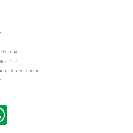
z
ackierung
Bus T1 T2
kaufen Informationen
W