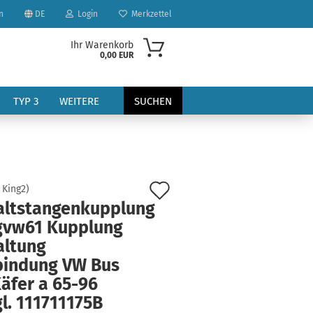
n
DE
Login
Merkzettel
Ihr Warenkorb
0,00 EUR
TYP 3
WEITERE
SUCHEN
Auf
:
King2
)
altstangenkupplung
den
gvw61 Kupplung
?
Merkzettel
altung
bindung VW Bus
äfer a 65-96
l. 111711175B