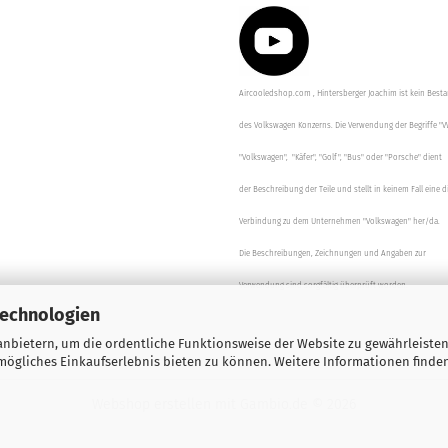
Aircooledshop.com , Hintersberger Joachim ist kein Besta
des Volkswagen Konzerns. Die Verwendung der Begriffe "V
"Volkswagen", "Käfer", "Golf", "Bus" oder "Porsche" dient
der Beschreibung der Teile und stellt in keinem Fall eine d
Verbindung zu dem Unternehmen "Volkswagen" her/da.
Die Beschreibungen, Zeichnungen und Angaben zur
Verwendung sind sorgfältig überprüft worden.
Technologien
nbietern, um die ordentliche Funktionsweise der Website zu gewährleisten
ögliches Einkaufserlebnis bieten zu können. Weitere Informationen finden
Webshop erstellen
mit Gambio.de © 2026