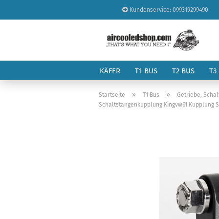
Kundenservice: 099319299490
KÄFER
T1 BUS
T2 BUS
T3
»
»
Startseite
T1 Bus
Getriebe, Schal
Schaltstangenkupplung Kingvw61 Kupplung Sch