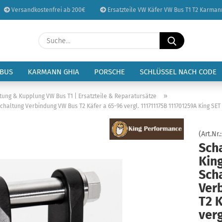
Versandkostenfrei ab 200€
Ersatzteile VW Käfer VW Bus T1 T2 Karman
Sprache auswählen
Suche...
E-Mail
Lieferland
 BUS
KARMANN GHIA
PORSCHE
SCHLÜSSEL NACH CODE
Passwort
»
tung & Kupplung VW Bus T1 | Ersatzteile & Reparatursätze
altung Verbindung VW Bus T2 Käfer a 65-96 vergl. 111711175B 111701259A King SET
(Art.Nr.
Sch
Konto erstellen
Kin
Passwort vergessen
Sch
Ver
T2 K
verg