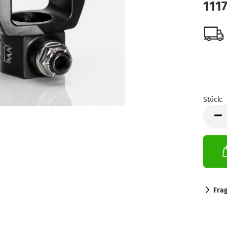
111
Stück:
Stück
Fra