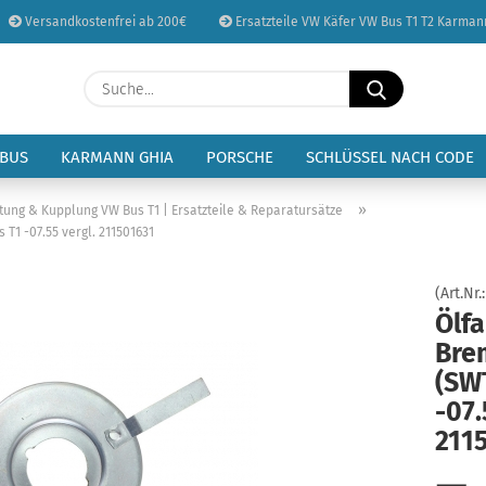
Versandkostenfrei ab 200€
Ersatzteile VW Käfer VW Bus T1 T2 Karman
Sprache auswählen
Suche...
E-Mail
Lieferland
 BUS
KARMANN GHIA
PORSCHE
SCHLÜSSEL NACH CODE
Passwort
»
tung & Kupplung VW Bus T1 | Ersatzteile & Reparatursätze
1 -07.55 vergl. 211501631
(Art.Nr.
Ölf
Konto erstellen
Bre
Passwort vergessen
(SW
-07.
211