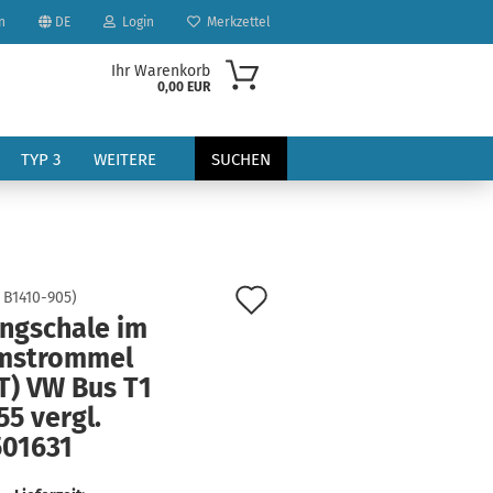
n
DE
Login
Merkzettel
Ihr Warenkorb
0,00 EUR
TYP 3
WEITERE
SUCHEN
Auf
:
B1410-905
)
angschale im
den
mstrommel
?
Merkzettel
T) VW Bus T1
55 vergl.
501631