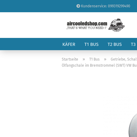
Kundenservice: 099319299490
KÄFER
T1 BUS
T2 BUS
T3
»
»
Startseite
T1 Bus
Getriebe, Schal
Ölfangschale im Bremstrommel (SWT) VW Bus T