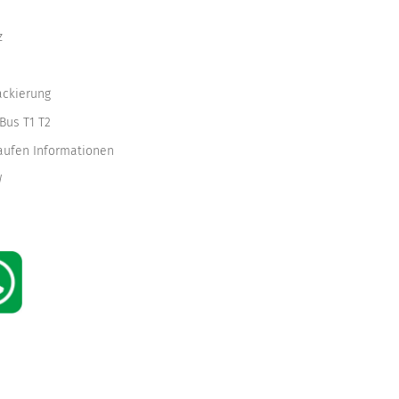
z
ackierung
Bus T1 T2
kaufen Informationen
W