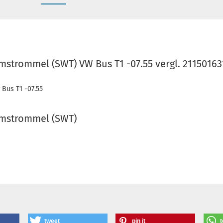
mstrommel (SWT) VW Bus T1 -07.55 vergl. 21150163
 Bus T1 -07.55
emstrommel (SWT)
tweet
pin it
t