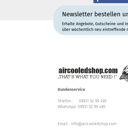
Newsletter bestellen u
Erhalte Angebote, Gutscheine und I
über wöchentlich neu eintreffende 
Kundenservice
Telefon :
09931 92 99 490
WhatsApp:
09931 92 99 490
Email : info@aircooledshop.com