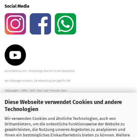
Social Media
Aircooledshop.com , Hintersberger Joachim ist kein Bestandteil
des Volkswagen Konzerns. Die Verwendung der Begriffe "VW",
"Volkswagen", "Käfer", "Golf", "Bus" oder "Porsche" dient
Diese Webseite verwendet Cookies und andere
der Beschreibung der Teile und stellt in keinem Fall eine direkte
Technologien
Verbindung zu dem Unternehmen "Volkswagen" her/da.
Wir verwenden Cookies und ähnliche Technologien, auch von
Die Beschreibungen, Zeichnungen und Angaben zur
Drittanbietern, um die ordentliche Funktionsweise der Website zu
gewährleisten, die Nutzung unseres Angebotes zu analysieren und
Verwendung sind sorgfältig überprüft worden.
Ihnen ein bestmögliches Einkaufserlebnis bieten zu können. Weitere