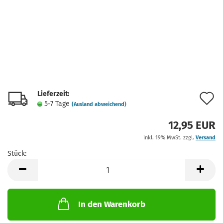
Lieferzeit:
A
5-7 Tage
(Ausland abweichend)
d
12,95 EUR
M
inkl. 19% MwSt. zzgl.
Versand
Stück:
Stück
In den Warenkorb