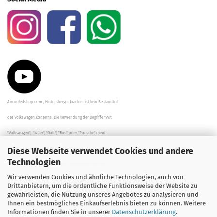
Aircooledshop.com , Hintersberger Joachim ist kein Bestandteil
des Volkswagen Konzerns. Die Verwendung der Begriffe "VW",
"Volkswagen", "Käfer", "Golf", "Bus" oder "Porsche" dient
Diese Webseite verwendet Cookies und andere
der Beschreibung der Teile und stellt in keinem Fall eine direkte
Technologien
Verbindung zu dem Unternehmen "Volkswagen" her/da.
Wir verwenden Cookies und ähnliche Technologien, auch von
Die Beschreibungen, Zeichnungen und Angaben zur
Drittanbietern, um die ordentliche Funktionsweise der Website zu
gewährleisten, die Nutzung unseres Angebotes zu analysieren und
Verwendung sind sorgfältig überprüft worden.
Ihnen ein bestmögliches Einkaufserlebnis bieten zu können. Weitere
Informationen finden Sie in unserer
Datenschutzerklärung
.