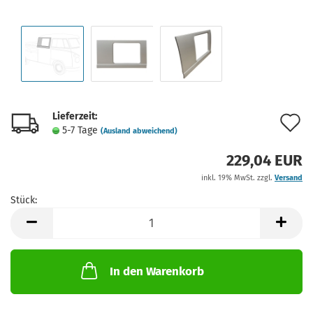
Lieferzeit:
A
5-7 Tage
(Ausland abweichend)
d
229,04 EUR
M
inkl. 19% MwSt. zzgl.
Versand
Stück:
Stück
In den Warenkorb