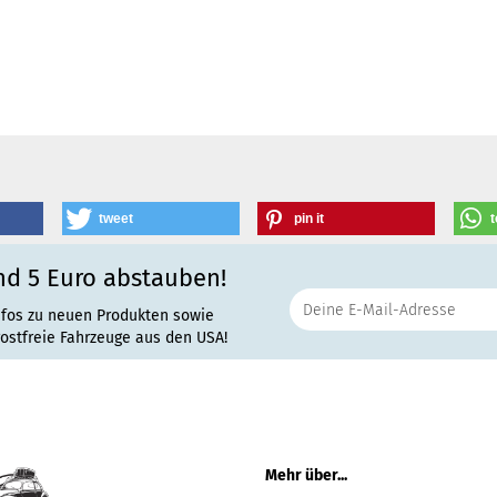
tweet
pin it
t
nd 5 Euro abstauben!
nfos zu neuen Produkten sowie
rostfreie Fahrzeuge aus den USA!
Mehr über...