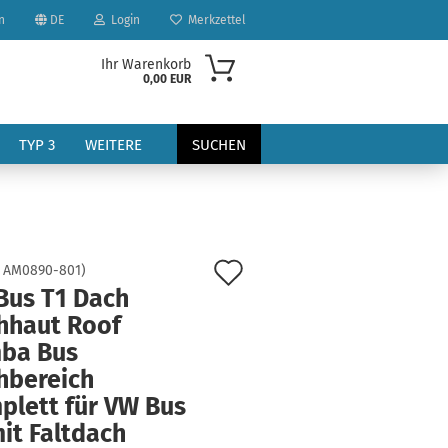
n
DE
Login
Merkzettel
Ihr Warenkorb
0,00 EUR
TYP 3
WEITERE
SUCHEN
Auf
:
AM0890-801
)
Bus T1 Dach
den
hhaut Roof
?
Merkzettel
ba Bus
hbereich
plett für VW Bus
it Faltdach