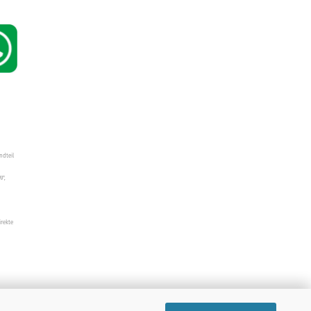
ndteil
W",
irekte