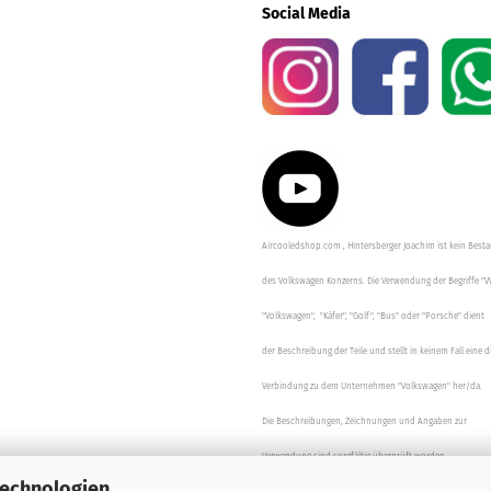
Social Media
Aircooledshop.com , Hintersberger Joachim ist kein Besta
des Volkswagen Konzerns. Die Verwendung der Begriffe "V
"Volkswagen", "Käfer", "Golf", "Bus" oder "Porsche" dient
der Beschreibung der Teile und stellt in keinem Fall eine d
Verbindung zu dem Unternehmen "Volkswagen" her/da.
Die Beschreibungen, Zeichnungen und Angaben zur
Verwendung sind sorgfältig überprüft worden.
Technologien