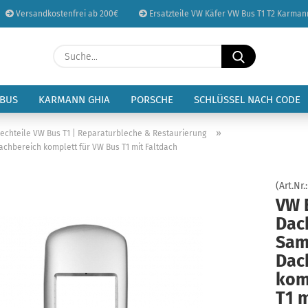
Versandkostenfrei ab 200€
Ersatzteile VW Käfer VW Bus T1 T2 Karman
Sprache auswählen
Suche...
E-Mail
Lieferland
 BUS
KARMANN GHIA
PORSCHE
SCHLÜSSEL NACH CODE
Passwort
»
lechteile VW Bus T1 | Reparaturbleche & Restaurierung
chbereich komplett für VW Bus T1 mit Faltdach
(Art.Nr.
VW 
Konto erstellen
Dac
Passwort vergessen
Sam
Dac
kom
T1 m