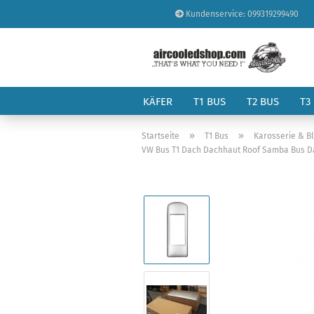
Kundenservice: 099319299490
KÄFER
T1 BUS
T2 BUS
T3
»
»
Startseite
T1 Bus
Karosserie & B
VW Bus T1 Dach Dachhaut Roof Samba Bus Da