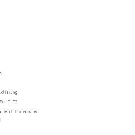
z
ackierung
Bus T1 T2
kaufen Informationen
W