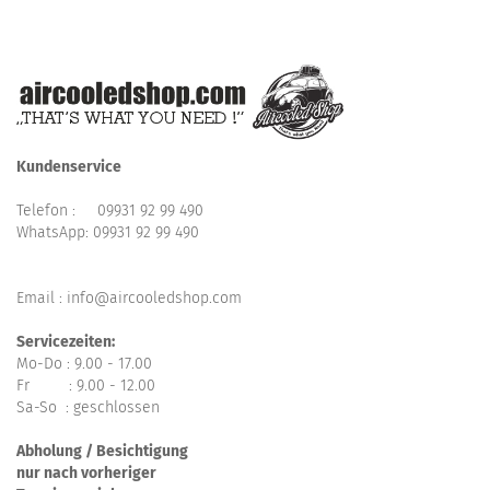
Kundenservice
Telefon :
09931 92 99 490
WhatsApp:
09931 92 99 490
Email : info@aircooledshop.com
Servicezeiten:
Mo-Do : 9.00 - 17.00
Fr : 9.00 - 12.00
Sa-So : geschlossen
Abholung / Besichtigung
nur nach vorheriger