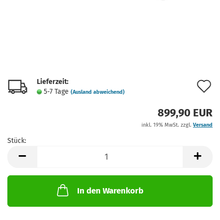
Lieferzeit:
A
5-7 Tage
(Ausland abweichend)
d
899,90 EUR
M
inkl. 19% MwSt. zzgl.
Versand
Stück:
Stück
In den Warenkorb