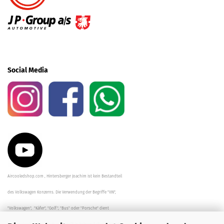
Social Media
Aircooledshop.com , Hintersberger Joachim ist kein Bestandteil
des Volkswagen Konzerns. Die Verwendung der Begriffe "VW",
"Volkswagen", "Käfer", "Golf", "Bus" oder "Porsche" dient